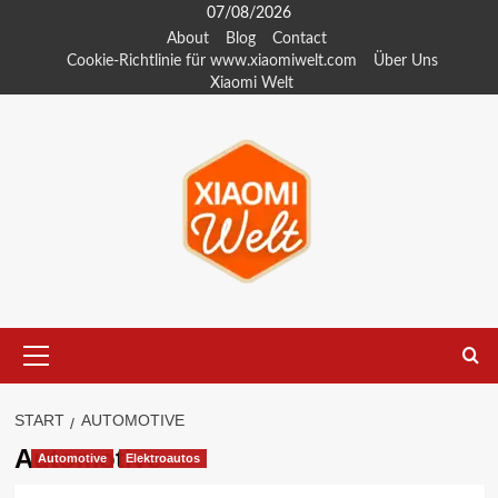
Zum
07/08/2026
Inhalt
About
Blog
Contact
Cookie-Richtlinie für www.xiaomiwelt.com
Über Uns
springen
Xiaomi Welt
Primäres
Menü
START
AUTOMOTIVE
Automotive
Automotive
Elektroautos