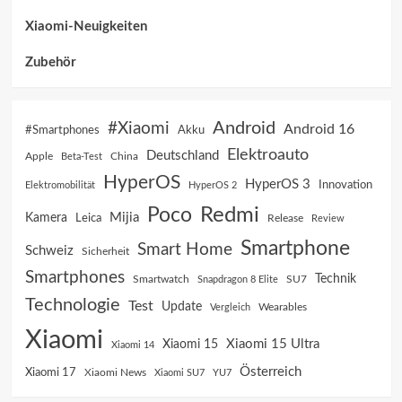
Xiaomi-Neuigkeiten
Zubehör
Android
#Xiaomi
Android 16
Akku
#Smartphones
Elektroauto
Deutschland
China
Apple
Beta-Test
HyperOS
HyperOS 3
Innovation
Elektromobilität
HyperOS 2
Poco
Redmi
Mijia
Kamera
Leica
Release
Review
Smartphone
Smart Home
Schweiz
Sicherheit
Smartphones
Technik
SU7
Smartwatch
Snapdragon 8 Elite
Technologie
Test
Update
Vergleich
Wearables
Xiaomi
Xiaomi 15 Ultra
Xiaomi 15
Xiaomi 14
Österreich
Xiaomi 17
Xiaomi News
Xiaomi SU7
YU7