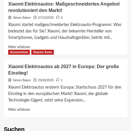
Xiaomi Elektroautos: Maßgeschneidertes Angebot
revolutioniert den Markt!
Simon Baker
07/10/2025
0
Xiaomi startet maßgeschneidertes Elektroauto-Programm: Was
bedeutet das für Sie? Xiaomi, der bekannte Hersteller von
Smartphones, Gadgets und Haushaltsgeräten, betritt mit...
Mehr
Mehr erfahren
Informationen
Automotive
Xiaomi Auto
über
Xiaomi
Xiaomi Elektroautos ab 2027 in Europa: Der große
Elektroautos:
Einstieg!
Maßgeschneidertes
Angebot
Simon Baker
25/09/2025
1
revolutioniert
Xiaomi Elektroautos erobern Europa: Startschuss 2027 für den
den
Einstieg in den europäischen Markt! Xiaomi, der globale
Markt!
Technologie-Gigant, setzt seine Expansion...
Mehr
Mehr erfahren
Informationen
über
Xiaomi
Suchen