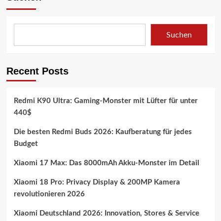
Elektroautos
ab
2027
in
Suchen
Europa:
Der
große
Einstieg!
Recent Posts
Redmi K90 Ultra: Gaming-Monster mit Lüfter für unter
440$
Die besten Redmi Buds 2026: Kaufberatung für jedes
Budget
Xiaomi 17 Max: Das 8000mAh Akku-Monster im Detail
Xiaomi 18 Pro: Privacy Display & 200MP Kamera
revolutionieren 2026
Xiaomi Deutschland 2026: Innovation, Stores & Service