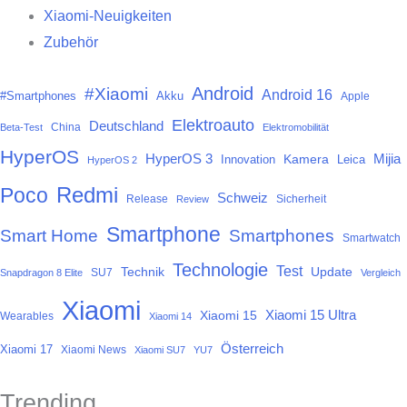
Xiaomi-Neuigkeiten
Zubehör
Android
#Xiaomi
Android 16
#Smartphones
Akku
Apple
Elektroauto
Deutschland
China
Beta-Test
Elektromobilität
HyperOS
HyperOS 3
Mijia
Kamera
Innovation
Leica
HyperOS 2
Redmi
Poco
Schweiz
Release
Sicherheit
Review
Smartphone
Smart Home
Smartphones
Smartwatch
Technologie
Test
Technik
Update
SU7
Snapdragon 8 Elite
Vergleich
Xiaomi
Xiaomi 15
Xiaomi 15 Ultra
Wearables
Xiaomi 14
Österreich
Xiaomi 17
Xiaomi News
Xiaomi SU7
YU7
Trending