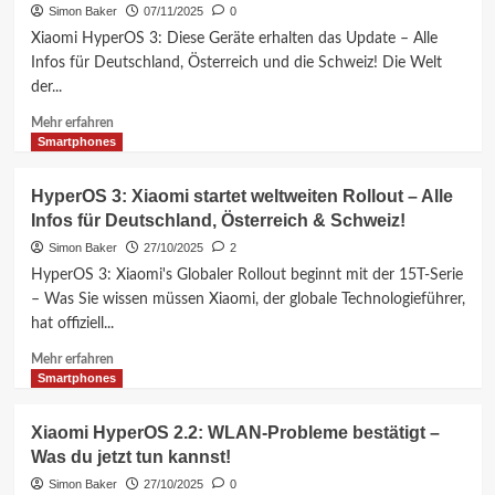
Xiaomi
Simon Baker
07/11/2025
0
14
Xiaomi HyperOS 3: Diese Geräte erhalten das Update – Alle
Ultra:
Infos für Deutschland, Österreich und die Schweiz! Die Welt
Wann
der...
Update?
Release-
Mehr
Mehr erfahren
Datum
Informationen
Smartphones
&
über
Infos
HyperOS
HyperOS 3: Xiaomi startet weltweiten Rollout – Alle
(2024)
3
Infos für Deutschland, Österreich & Schweiz!
Update:
Welche
Simon Baker
27/10/2025
2
Xiaomi-
HyperOS 3: Xiaomi's Globaler Rollout beginnt mit der 15T-Serie
Geräte
– Was Sie wissen müssen Xiaomi, der globale Technologieführer,
erhalten
hat offiziell...
es?
Alle
Mehr
Mehr erfahren
Infos
Informationen
Smartphones
für
über
DE,
HyperOS
Xiaomi HyperOS 2.2: WLAN-Probleme bestätigt –
AT
3:
Was du jetzt tun kannst!
&
Xiaomi
CH!
startet
Simon Baker
27/10/2025
0