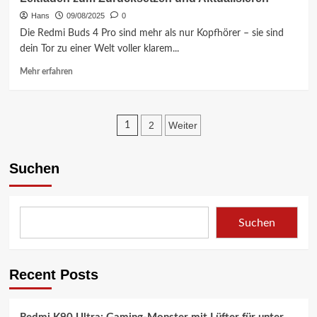
3.0:
Globaler
Hans
09/08/2025
0
Launch
Die Redmi Buds 4 Pro sind mehr als nur Kopfhörer – sie sind
am
dein Tor zu einer Welt voller klarem...
24.
September?
Mehr
Mehr erfahren
Alle
Informationen
Infos!
über
Die
Seitennummerierun
Redmi
2
Weiter
1
Buds
der
4
Pro
Suchen
Beiträge
neu
auflegen:
Ein
kompletter
Suchen
Leitfaden
zum
Zurücksetzen
Recent Posts
und
Aktualisieren