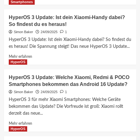
Xiaomi
Informationen
Smartphones
Update
über
wissen
HyperOS
HyperOS 3 Update: Ist dein Xiaomi-Handy dabei?
müssen!
3
So findest du es heraus!
Update:
Wann
Simon Baker
24/09/2025
1
kommt
HyperOS 3 Update: Ist dein Xiaomi-Handy dabei? So findest du
Android
es heraus! Die Spannung steigt! Das neue HyperOS 3 Update...
16
für
Mehr
Mehr erfahren
Ihr
Informationen
HyperOS
Xiaomi-
über
Handy?
HyperOS
HyperOS 3 Update: Welche Xiaomi, Redmi & POCO
Der
3
Smartphones bekommen das Android 16 Update?
vollständige
Update:
Zeitplan!
Ist
Simon Baker
24/09/2025
1
dein
HyperOS 3 für mehr Xiaomi Smartphones: Welche Geräte
Xiaomi-
bekommen das Update? Die Vorfreude ist groß: Xiaomi rollt
Handy
derzeit das neue...
dabei?
So
Mehr
Mehr erfahren
findest
Informationen
HyperOS
du
über
es