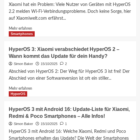
weltweiten
Xiaomi hat ein Problem: Viele Nutzer von Geräten mit HyperOS
Rollout
2.2 melden Wi-Fi-Verbindungsprobleme. Doch keine Sorge, hier
–
auf Xiaomiwelt.com erfährst...
Alle
Infos
Mehr
Mehr erfahren
für
Informationen
Smartphones
Deutschland,
über
Österreich
Xiaomi
HyperOS 3: Xiaomi verabschiedet HyperOS 2 –
&
HyperOS
Wann kommt das Update für dein Handy?
Schweiz!
2.2:
WLAN-
Simon Baker
15/10/2025
2
Probleme
Abschied von HyperOS 2: Der Weg für HyperOS 3 ist frei! Der
bestätigt
Abschied von einer Softwareversion ist oft ein stiller...
–
Was
Mehr
Mehr erfahren
du
Informationen
HyperOS
jetzt
über
tun
HyperOS
HyperOS 3 mit Android 16: Update-Liste für Xiaomi,
kannst!
3:
Redmi & Poco Smartphones – Alle Infos!
Xiaomi
verabschiedet
Simon Baker
15/10/2025
1
HyperOS
HyperOS 3 mit Android 16: Welche Xiaomi, Redmi und Poco
2
Smartphones erhalten das Update? Die Welt der Smartphones