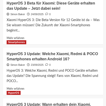
HyperOS
HyperOS 3 Beta für Xiaomi: Diese Geräte erhalten
heraus!
3
das Update – Jetzt dabei sein!
Update:
Welche
Simon Baker
24/09/2025
0
Xiaomi,
Xiaomi HyperOS 3: Die Beta-Version für 12 Geräte ist da – Was
Redmi
Sie wissen müssen! Die Zukunft der Xiaomi-Smartphones
&
beginnt...
POCO
Smartphones
Mehr
Mehr erfahren
bekommen
Informationen
Smartphones
das
über
Android
HyperOS
HyperOS 3 Update: Welche Xiaomi, Redmi & POCO
16
3
Smartphones erhalten Android 16?
Update?
Beta
für
Simon Baker
23/09/2025
0
Xiaomi:
HyperOS 3: Welche Xiaomi, Redmi und POCO Geräte erhalten
Diese
das Update? Die Spannung steigt! Fans von Xiaomi, Redmi und
Geräte
POCO...
erhalten
das
Mehr
Mehr erfahren
Update
Informationen
HyperOS
–
über
Jetzt
HyperOS
HyperOS 3 Update: Wann erhalten dein Xiaomi,
dabei