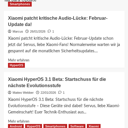
Tag para Update
Smartphones
Xiaomi patcht kritische Audio-Lücke: Februar-
Update da!
Marcus
26/01/2026
1
Xiaomi patcht kritische Audio-Lücke: Februar-Update schon
jetzt da! Servus, liebe Xiaomi-Fans! Normalerweise warten wir ja
gespannt auf die monatlichen Sicherheitsupdates....
Mehr
Mehr erfahren
Informationen
HyperOS
über
Xiaomi
Xiaomi HyperOS 3.1 Beta: Startschuss für die
patcht
nächste Evolutionsstufe
kritische
Audio-
Matteo Webber
22/01/2026
1
Lücke:
Xiaomi HyperOS 3.1 Beta: Startschuss für die nächste
Februar-
Evolutionsstufe – Diese Geräte sind dabei! Servus, liebe Xiaomi-
Update
Gemeinschaft! Euer Technik-Enthusiast aus...
da!
Mehr
Mehr erfahren
Informationen
Android
HyperOS
Smartphones
Software
Xiaomi