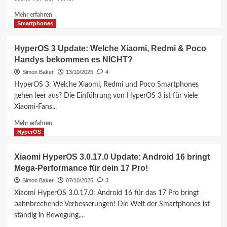
vor
der
Mehr
Mehr erfahren
Tür!
Informationen
Smartphones
Alle
über
Infos
Xiaomi
HyperOS 3 Update: Welche Xiaomi, Redmi & Poco
&
HyperOS
Handys bekommen es NICHT?
Geräte
3
Update:
Simon Baker
13/10/2025
4
Wann
HyperOS 3: Welche Xiaomi, Redmi und Poco Smartphones
kommt
gehen leer aus? Die Einführung von HyperOS 3 ist für viele
es
Xiaomi-Fans...
für
dein
Mehr
Mehr erfahren
Smartphone?
Informationen
HyperOS
Alle
über
Infos!
HyperOS
Xiaomi HyperOS 3.0.17.0 Update: Android 16 bringt
3
Mega-Performance für dein 17 Pro!
Update:
Welche
Simon Baker
07/10/2025
3
Xiaomi,
Xiaomi HyperOS 3.0.17.0: Android 16 für das 17 Pro bringt
Redmi
bahnbrechende Verbesserungen! Die Welt der Smartphones ist
&
ständig in Bewegung,...
Poco