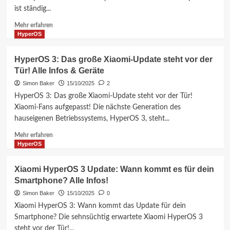
–
ist ständig...
Wann
kommt
Mehr
Mehr erfahren
das
Informationen
HyperOS
Update
über
für
HyperOS
HyperOS 3: Das große Xiaomi-Update steht vor der
dein
3
Tür! Alle Infos & Geräte
Handy?
mit
Android
Simon Baker
15/10/2025
2
16:
HyperOS 3: Das große Xiaomi-Update steht vor der Tür!
Update-
Xiaomi-Fans aufgepasst! Die nächste Generation des
Liste
hauseigenen Betriebssystems, HyperOS 3, steht...
für
Xiaomi,
Mehr
Mehr erfahren
Redmi
Informationen
HyperOS
&
über
Poco
HyperOS
Xiaomi HyperOS 3 Update: Wann kommt es für dein
Smartphones
3:
Smartphone? Alle Infos!
–
Das
Alle
große
Simon Baker
15/10/2025
0
Infos!
Xiaomi-
Xiaomi HyperOS 3: Wann kommt das Update für dein
Update
Smartphone? Die sehnsüchtig erwartete Xiaomi HyperOS 3
steht
steht vor der Tür!...