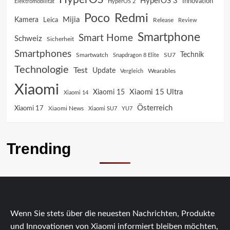
HyperOS 3
Innovation
Elektromobilität
HyperOS 2
Poco
Redmi
Mijia
Kamera
Leica
Release
Review
Smartphone
Smart Home
Schweiz
Sicherheit
Smartphones
Technik
SU7
Smartwatch
Snapdragon 8 Elite
Technologie
Test
Update
Vergleich
Wearables
Xiaomi
Xiaomi 15 Ultra
Xiaomi 15
Xiaomi 14
Österreich
Xiaomi 17
Xiaomi News
Xiaomi SU7
YU7
Trending
Wenn Sie stets über die neuesten Nachrichten, Produkte
und Innovationen von Xiaomi informiert bleiben möchten,