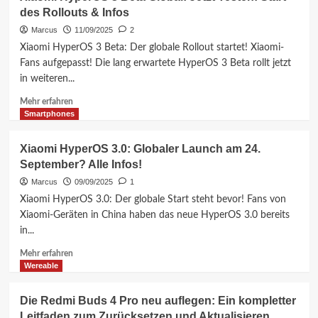
3:
des Rollouts & Infos
16
Alle
Update?
Infos
Marcus
11/09/2025
2
zum
Xiaomi HyperOS 3 Beta: Der globale Rollout startet! Xiaomi-
neuen
Fans aufgepasst! Die lang erwartete HyperOS 3 Beta rollt jetzt
Xiaomi,
in weiteren...
Redmi
und
Mehr
Mehr erfahren
POCO
Informationen
Smartphones
Update
über
(Android
Xiaomi
Xiaomi HyperOS 3.0: Globaler Launch am 24.
16)
HyperOS
September? Alle Infos!
3
Beta
Marcus
09/09/2025
1
Global:
Xiaomi HyperOS 3.0: Der globale Start steht bevor! Fans von
Jetzt
Xiaomi-Geräten in China haben das neue HyperOS 3.0 bereits
Testen!
in...
Start
des
Mehr
Mehr erfahren
Rollouts
Informationen
Wereable
&
über
Infos
Xiaomi
Die Redmi Buds 4 Pro neu auflegen: Ein kompletter
HyperOS
Leitfaden zum Zurücksetzen und Aktualisieren