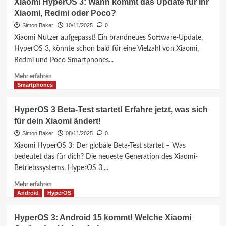
Xiaomi HyperOS 3: Wann kommt das Update für Ihr
oder
3
Xiaomi, Redmi oder Poco?
Poco?
mit
Android
Simon Baker
10/11/2025
0
16:
Xiaomi Nutzer aufgepasst! Ein brandneues Software-Update,
Revolutionäre
HyperOS 3, könnte schon bald für eine Vielzahl von Xiaomi,
Updates
Redmi und Poco Smartphones...
für
Redmi
Mehr
Mehr erfahren
Note
Informationen
Smartphones
14
über
Pro,
Xiaomi
HyperOS 3 Beta-Test startet! Erfahre jetzt, was sich
Pro+
HyperOS
für dein Xiaomi ändert!
5G
3:
und
Wann
Simon Baker
08/11/2025
0
POCO
kommt
Xiaomi HyperOS 3: Der globale Beta-Test startet – Was
X7
das
bedeutet das für dich? Die neueste Generation des Xiaomi-
sind
Update
Betriebssystems, HyperOS 3,...
da!
für
Ihr
Mehr
Mehr erfahren
Xiaomi,
Informationen
Android
HyperOS
Redmi
über
oder
HyperOS
HyperOS 3: Android 15 kommt! Welche Xiaomi
Poco?
3