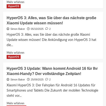
Handys
Mehr
Mehr erfahren
bekommen
Informationen
HyperOS
es
über
NICHT?
Xiaomi
HyperOS 3: Alles, was Sie über das nächste große
HyperOS
Xiaomi Update wissen müssen!
3.0.17.0
Update:
Simon Baker
05/10/2025
2
Android
HyperOS 3: Alles, was Sie über das nächste große Xiaomi
16
Update wissen müssen! Die Ankündigung von HyperOS 3 hat
bringt
die...
Mega-
Performance
Mehr
Mehr erfahren
für
Informationen
HyperOS
dein
über
17
HyperOS
HyperOS 3 Update: Wann kommt Android 16 für Ihr
Pro!
3:
Xiaomi-Handy? Der vollständige Zeitplan!
Alles,
was
Simon Baker
25/09/2025
2
Sie
Xiaomi HyperOS 3: Der Fahrplan für Android 16 Updates für
über
Smartphones und Tablets Die Zukunft der mobilen Technologie
das
steht vor...
nächste
große
Mehr
Mehr erfahren