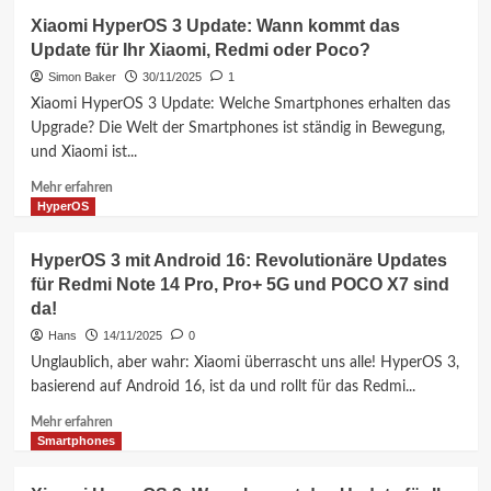
HyperOS
Xiaomi HyperOS 3 Update: Wann kommt das
3.0
Update für Ihr Xiaomi, Redmi oder Poco?
kommt
für
Simon Baker
30/11/2025
1
Mi
Xiaomi HyperOS 3 Update: Welche Smartphones erhalten das
Band
Upgrade? Die Welt der Smartphones ist ständig in Bewegung,
–
und Xiaomi ist...
Xiaomi
Welt
Mehr
Mehr erfahren
News!
Informationen
HyperOS
über
Xiaomi
HyperOS 3 mit Android 16: Revolutionäre Updates
HyperOS
für Redmi Note 14 Pro, Pro+ 5G und POCO X7 sind
3
da!
Update:
Wann
Hans
14/11/2025
0
kommt
Unglaublich, aber wahr: Xiaomi überrascht uns alle! HyperOS 3,
das
basierend auf Android 16, ist da und rollt für das Redmi...
Update
für
Mehr
Mehr erfahren
Ihr
Informationen
Smartphones
Xiaomi,
über
Redmi
HyperOS