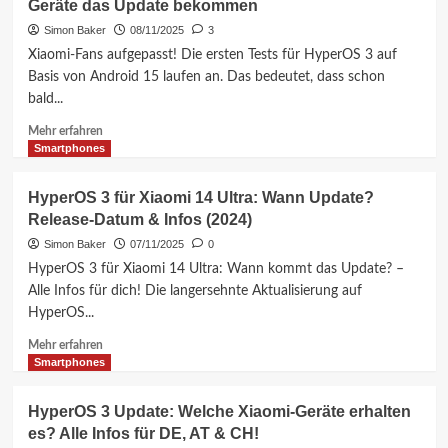
Geräte das Update bekommen
Beta-
Test
Simon Baker
08/11/2025
3
startet!
Xiaomi-Fans aufgepasst! Die ersten Tests für HyperOS 3 auf
Erfahre
Basis von Android 15 laufen an. Das bedeutet, dass schon
jetzt,
bald...
was
sich
Mehr
Mehr erfahren
für
Informationen
Smartphones
dein
über
Xiaomi
HyperOS
HyperOS 3 für Xiaomi 14 Ultra: Wann Update?
ändert!
3:
Release-Datum & Infos (2024)
Android
15
Simon Baker
07/11/2025
0
kommt!
HyperOS 3 für Xiaomi 14 Ultra: Wann kommt das Update? –
Welche
Alle Infos für dich! Die langersehnte Aktualisierung auf
Xiaomi
HyperOS...
Geräte
das
Mehr
Mehr erfahren
Update
Informationen
Smartphones
bekommen
über
HyperOS
HyperOS 3 Update: Welche Xiaomi-Geräte erhalten
3
es? Alle Infos für DE, AT & CH!
für