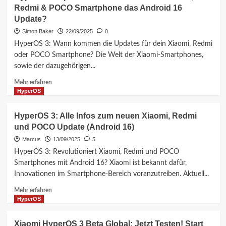
3
Redmi & POCO Smartphone das Android 16
sein!
Update:
Update?
Welche
Xiaomi,
Simon Baker
22/09/2025
0
Redmi
HyperOS 3: Wann kommen die Updates für dein Xiaomi, Redmi
&
oder POCO Smartphone? Die Welt der Xiaomi-Smartphones,
POCO
sowie der dazugehörigen...
Smartphones
erhalten
Mehr
Mehr erfahren
Android
Informationen
HyperOS
16?
über
HyperOS
HyperOS 3: Alle Infos zum neuen Xiaomi, Redmi
3
und POCO Update (Android 16)
Update:
Wann
Marcus
13/09/2025
5
erhalten
HyperOS 3: Revolutioniert Xiaomi, Redmi und POCO
dein
Smartphones mit Android 16? Xiaomi ist bekannt dafür,
Xiaomi,
Innovationen im Smartphone-Bereich voranzutreiben. Aktuell...
Redmi
&
Mehr
Mehr erfahren
POCO
Informationen
HyperOS
Smartphone
über
das
HyperOS
Xiaomi HyperOS 3 Beta Global: Jetzt Testen! Start
Android