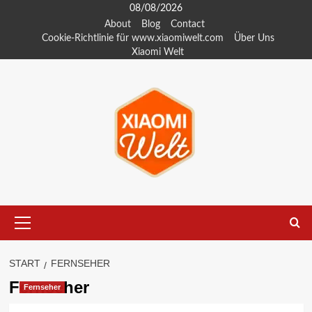
Zum
08/08/2026
Inhalt
About
Blog
Contact
Cookie-Richtlinie für www.xiaomiwelt.com
Über Uns
springen
Xiaomi Welt
Primäres
Menü
START
FERNSEHER
Fernseher
Fernseher