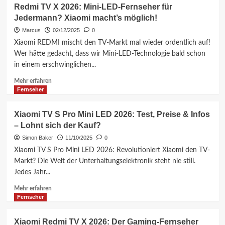
Redmi TV X 2026: Mini-LED-Fernseher für
Jedermann? Xiaomi macht’s möglich!
Marcus
02/12/2025
0
Xiaomi REDMI mischt den TV-Markt mal wieder ordentlich auf!
Wer hätte gedacht, dass wir Mini-LED-Technologie bald schon
in einem erschwinglichen...
Mehr
Mehr erfahren
Informationen
Fernseher
über
Redmi
Xiaomi TV S Pro Mini LED 2026: Test, Preise & Infos
TV
– Lohnt sich der Kauf?
X
2026:
Simon Baker
11/10/2025
0
Mini-
Xiaomi TV S Pro Mini LED 2026: Revolutioniert Xiaomi den TV-
LED-
Markt? Die Welt der Unterhaltungselektronik steht nie still.
Fernseher
Jedes Jahr...
für
Jedermann?
Mehr
Mehr erfahren
Xiaomi
Informationen
Fernseher
macht’s
über
möglich!
Xiaomi
Xiaomi Redmi TV X 2026: Der Gaming-Fernseher