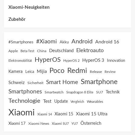
Xiaomi-Neuigkeiten
Zubehör
Android
#Xiaomi
Android 16
Akku
#Smartphones
Elektroauto
Deutschland
China
Apple
Beta-Test
HyperOS
HyperOS 3
Innovation
Elektromobilität
HyperOS 2
Poco
Redmi
Mijia
Kamera
Leica
Release
Review
Smartphone
Smart Home
Schweiz
Sicherheit
Smartphones
Technik
SU7
Smartwatch
Snapdragon 8 Elite
Technologie
Test
Update
Vergleich
Wearables
Xiaomi
Xiaomi 15 Ultra
Xiaomi 15
Xiaomi 14
Österreich
Xiaomi 17
Xiaomi News
Xiaomi SU7
YU7