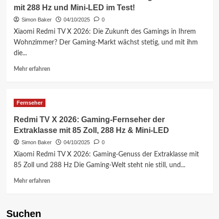
TV
mit 288 Hz und Mini-LED im Test!
S
Pro
Simon Baker
04/10/2025
0
Mini
Xiaomi Redmi TV X 2026: Die Zukunft des Gamings in Ihrem
LED
Wohnzimmer? Der Gaming-Markt wächst stetig, und mit ihm
2026:
die...
Test,
Preise
Mehr
Mehr erfahren
&
Informationen
Infos
über
–
Xiaomi
Lohnt
Fernseher
Redmi
sich
TV
Redmi TV X 2026: Gaming-Fernseher der
der
X
Extraklasse mit 85 Zoll, 288 Hz & Mini-LED
Kauf?
2026:
Der
Simon Baker
04/10/2025
0
Gaming-
Xiaomi Redmi TV X 2026: Gaming-Genuss der Extraklasse mit
Fernseher
85 Zoll und 288 Hz Die Gaming-Welt steht nie still, und...
mit
288
Mehr
Mehr erfahren
Hz
Informationen
und
über
Mini-
Redmi
Suchen
LED
TV