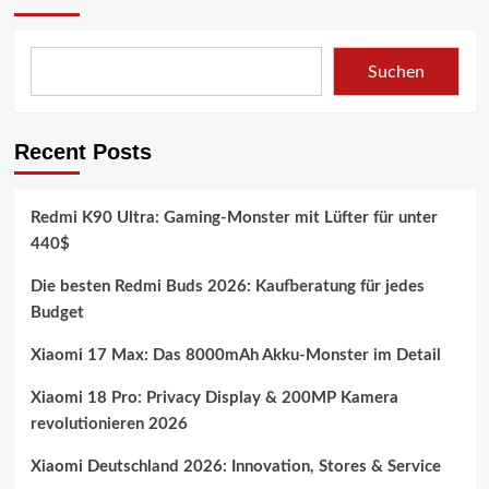
im
X
Test!
2026:
Gaming-
Suchen
Fernseher
der
Extraklasse
mit
Recent Posts
85
Zoll,
288
Redmi K90 Ultra: Gaming-Monster mit Lüfter für unter
Hz
440$
&
Mini-
Die besten Redmi Buds 2026: Kaufberatung für jedes
LED
Budget
Xiaomi 17 Max: Das 8000mAh Akku-Monster im Detail
Xiaomi 18 Pro: Privacy Display & 200MP Kamera
revolutionieren 2026
Xiaomi Deutschland 2026: Innovation, Stores & Service