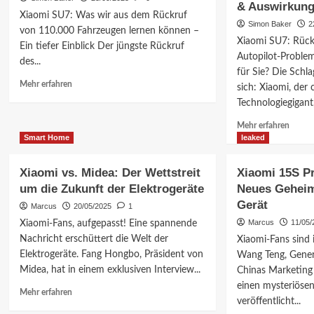
& Auswirkun
Euro?
für
Xiaomi SU7: Was wir aus dem Rückruf
Preis,
Porsch
Simon Baker
2
von 110.000 Fahrzeugen lernen können –
Leistung
mit
Xiaomi SU7: Rück
Ein tiefer Einblick Der jüngste Rückruf
&
Luxus-
Autopilot-Proble
Chancen
Elektr
des...
für Sie? Die Schl
in
Mehr
Mehr erfahren
DE/AT/CH
sich: Xiaomi, der 
Informationen
Technologiegigant, 
über
Xiaomi
Mehr
Mehr erfahren
SU7
Inform
Smart Home
leaked
Rückruf:
über
Was
Xiaom
Xiaomi vs. Midea: Der Wettstreit
Xiaomi 15S Pr
Sie
SU7
um die Zukunft der Elektrogeräte
Neues Geheim
wissen
Autopi
müssen
Gerät
Rückru
Marcus
20/05/2025
1
–
Was
Marcus
11/05/
Xiaomi-Fans, aufgepasst! Eine spannende
Details,
Sie
Nachricht erschüttert die Welt der
Xiaomi-Fans sind
Auswirkungen
wissen
Elektrogeräte. Fang Hongbo, Präsident von
Wang Teng, Gener
&
müsse
Lehren!
Midea, hat in einem exklusiven Interview...
Chinas Marketin
–
Infos
einen mysteriöse
Mehr
Mehr erfahren
&
veröffentlicht...
Informationen
Auswi