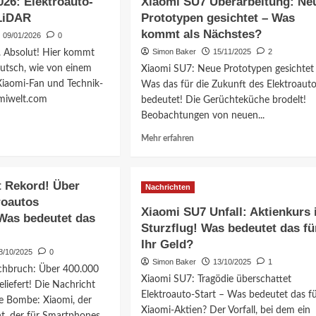
26: Elektroauto-
Xiaomi SU7 Überarbeitung: Ne
LiDAR
Prototypen gesichtet – Was
kommt als Nächstes?
09/01/2026
0
Simon Baker
15/11/2025
2
 Absolut! Hier kommt
eutsch, wie von einem
Xiaomi SU7: Neue Prototypen gesichtet
Xiaomi-Fan und Technik-
Was das für die Zukunft des Elektroaut
omiwelt.com
bedeutet! Die Gerüchteküche brodelt!
Beobachtungen von neuen...
Mehr
Mehr erfahren
ationen
Informationen
über
i
Xiaomi
t Rekord! Über
Nachrichten
SU7
roautos
Überarbeitung:
Xiaomi SU7 Unfall: Aktienkurs
 Was bedeutet das
oauto-
Neue
Sturzflug! Was bedeutet das fü
de
Prototypen
Ihr Geld?
gesichtet
8/10/2025
0
–
Simon Baker
13/10/2025
1
rchbruch: Über 400.000
Was
Xiaomi SU7: Tragödie überschattet
kommt
liefert! Die Nachricht
Elektroauto-Start – Was bedeutet das f
als
ne Bombe: Xiaomi, der
Xiaomi-Aktien? Der Vorfall, bei dem ein
Nächstes?