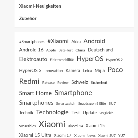
Xiaomi-Neuigkeiten
Zubehör
Android
#Xiaomi
Akku
#Smartphones
Android 16
Deutschland
China
Apple
Beta-Test
HyperOS
Elektroauto
Elektromobilität
HyperOS 2
Poco
HyperOS 3
Mijia
Innovation
Kamera
Leica
Redmi
Schweiz
Sicherheit
Release
Review
Smartphone
Smart Home
Smartphones
SU7
Smartwatch
Snapdragon 8 Elite
Technologie
Test
Technik
Update
Vergleich
Xiaomi
Xiaomi 15
Wearables
Xiaomi 14
Xiaomi 15 Ultra
Xiaomi 17
Xiaomi News
Xiaomi SU7
YU7