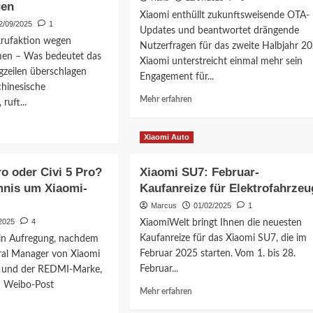
gen
Probleme?
Xiaomi enthüllt zukunftsweisende OTA-
e
Was
2/09/2025
1
Updates und beantwortet drängende
Sie
rufaktion wegen
Nutzerfragen für das zweite Halbjahr 2
wissen
men – Was bedeutet das
oautos
müssen!
Xiaomi unterstreicht einmal mehr sein
agzeilen überschlagen
Engagement für...
chinesische
Mehr
Mehr erfahren
ruft...
Informationen
über
ationen
Xiaomi Auto
Xiaomi:
OTA-
i
Updates
o oder Civi 5 Pro?
Xiaomi SU7: Februar-
&
nis um Xiaomi-
Kaufanreize für Elektrofahrzeu
lot-
FAQ
f:
für
Marcus
01/02/2025
1
2025
2025
4
XiaomiWelt bringt Ihnen die neuesten
–
Kaufanreize für das Xiaomi SU7, die im
 in Aufregung, nachdem
Was
Februar 2025 starten. Vom 1. bis 28.
al Manager von Xiaomi
n
kommt
Februar...
g und der REDMI-Marke,
für
Smartwatches
n Weibo-Post
Mehr
Mehr erfahren
&
Informationen
rkungen
Co.?