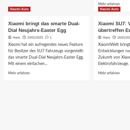
über
Mehr
Mehr erfahren
Xiaomi
Inform
Xiaomi Auto
Xiaomi Auto
vs.
über
Midea:
Xiaom
Xiaomi bringt das smarte Dual-
Xiaomi SU7: 
Der
15S
Wettstreit
Dial Neujahrs-Easter Egg
übertreffen 
Pro
um
oder
Hans
23/01/2025
1
Hans
16/01/20
die
Civi
Xiaomi hat ein aufregendes neues Feature
XiaomiWelt bringt
Zukunft
5
für Besitzer des SU7 Fahrzeugs vorgestellt:
der
Entwicklungen ru
Pro?
Elektrogeräte
das smarte Dual-Dial Neujahrs-Easter Egg.
Zukunft von Xiao
Neues
Mit einem einfachen...
Elektrofahrzeuge. 
Gehei
um
Mehr
Mehr
Mehr erfahren
Mehr erfahren
Xiaomi
Informationen
Inform
Gerät
über
über
Xiaomi
Xiaom
bringt
SU7:
das
Verkau
smarte
übertr
Dual-
Erwar
Dial
Neujahrs-
Easter