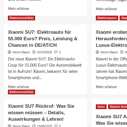
Technologie-Gigan
Mehr
Mehr
Mehr erfahren
Mehr erfahren
Informationen
Inform
Elektromobilität
Elektroautos
Xia
über
über
Xiaomi
Xiaom
Auto
knackt
Xiaomi SU7: Elektroauto für
Xiaomi erober
wehrt
Rekord
55.000 Euro? Preis, Leistung &
Herausforder
sich:
Über
Chancen in DE/AT/CH
Luxus-Elektr
Falschbehauptung
400.0
zur
Elektr
Simon Baker
10/10/2025
3
Simon Baker
0
SOS-
ausgeli
Der neue Xiaomi SU7: Ein Elektroauto-
Xiaomi in der Offe
Verbindung
Was
Coup für 55.000 Euro? Die Automobilwelt
Luxus-Elektroauto
–
bedeut
ist in Aufruhr! Xiaomi, bekannt für seine
Jahren hat Xiaomi
Was
das
Smartphones und...
Smartphone-Welt e
bedeutet
für
das?
Sie?
Mehr
Mehr
Mehr erfahren
Mehr erfahren
Informationen
Inform
Elektromobilität
über
über
Xiaomi
Xiaom
Xiaomi SU7 Rückruf: Was Sie
Auto
Xiaomi Aut
SU7:
erober
wissen müssen – Details,
Elektroauto
den
Xiaomi SU7 Au
Auswirkungen & Lehren!
für
Markt:
Was Sie wiss
55.000
Heraus
Simon Baker
23/09/2025
0