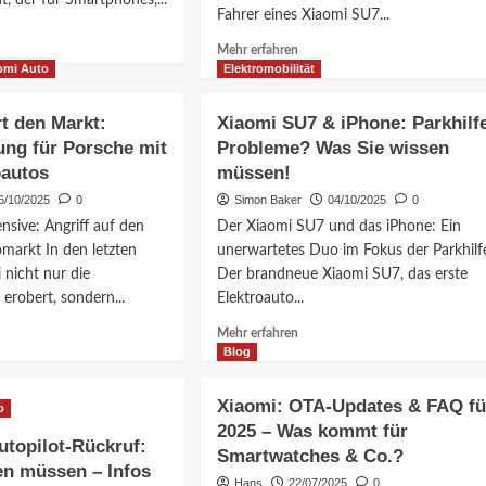
t, der für Smartphones,...
Fahrer eines Xiaomi SU7...
Mehr
Mehr erfahren
ationen
Informationen
omi Auto
Elektromobilität
über
i
Xiaomi
t den Markt:
Xiaomi SU7 & iPhone: Parkhilf
SU7
!
ung für Porsche mit
Probleme? Was Sie wissen
Unfall:
oautos
müssen!
Aktienkurs
00
im
oautos
6/10/2025
0
Simon Baker
04/10/2025
0
Sturzflug!
efert:
nsive: Angriff auf den
Der Xiaomi SU7 und das iPhone: Ein
Was
markt In den letzten
unerwartetes Duo im Fokus der Parkhilf
bedeutet
et
 nicht nur die
Der brandneue Xiaomi SU7, das erste
das
für
robert, sondern...
Elektroauto...
Ihr
Mehr
Mehr erfahren
Geld?
ationen
Informationen
Blog
über
i
Xiaomi
Xiaomi: OTA-Updates & FAQ fü
o
t
SU7
2025 – Was kommt für
&
topilot-Rückruf:
Smartwatches & Co.?
iPhone:
en müssen – Infos
forderung
Parkhilfe-
Hans
22/07/2025
0