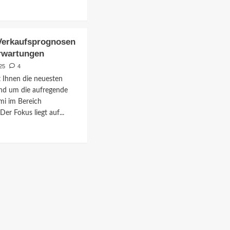
über
Xiaomi
ationen
SU7:
Februar-
i
Verkaufsprognosen
Kaufanreize
für
Erwartungen
Elektrofahrzeuge
25
4
 Ihnen die neuesten
nd um die aufregende
mi im Bereich
Der Fokus liegt auf...
mnis
-
ationen
i
fsprognosen
effen
tungen