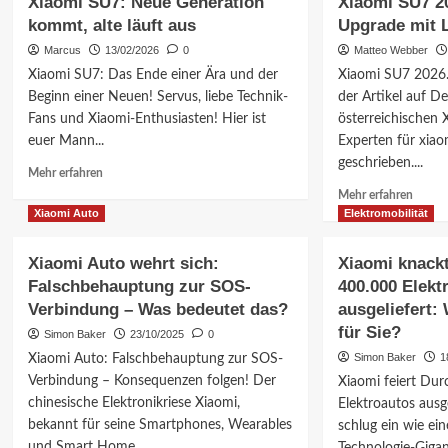
Xiaomi SU7: Neue Generation
Xiaomi SU7 20
kommt, alte läuft aus
Upgrade mit 
Marcus
13/02/2026
0
Matteo Webber
Xiaomi SU7: Das Ende einer Ära und der
Xiaomi SU7 2026.
Beginn einer Neuen! Servus, liebe Technik-
der Artikel auf D
Fans und Xiaomi-Enthusiasten! Hier ist
österreichischen 
euer Mann...
Experten für xia
geschrieben....
Mehr
Mehr erfahren
Informationen
Mehr
Mehr erfahren
über
Inform
Xiaomi Auto
Elektromobilität
Xiaomi
über
SU7:
Xiaom
Xiaomi Auto wehrt sich:
Xiaomi knack
Neue
SU7
Falschbehauptung zur SOS-
400.000 Elekt
Generation
2026:
kommt,
Verbindung – Was bedeutet das?
ausgeliefert:
Elektr
alte
Upgra
für Sie?
Simon Baker
23/10/2025
0
läuft
mit
Simon Baker
1
Xiaomi Auto: Falschbehauptung zur SOS-
aus
LiDAR
Verbindung – Konsequenzen folgen! Der
Xiaomi feiert Du
chinesische Elektronikriese Xiaomi,
Elektroautos ausge
bekannt für seine Smartphones, Wearables
schlug ein wie ei
und Smart Home...