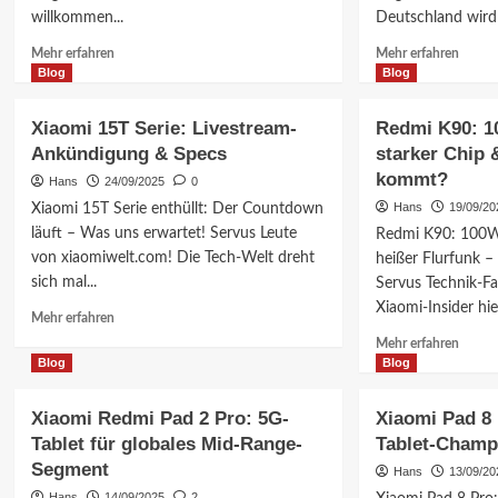
willkommen...
Deutschland wird
Mehr
Mehr
Mehr erfahren
Mehr erfahren
Informationen
Inform
Blog
Blog
über
über
Xiaomi
Xiaom
Xiaomi 15T Serie: Livestream-
Redmi K90: 1
17
Store
Ankündigung & Specs
starker Chip
Serie:
in
kommt?
Snapdragon
Essen
Hans
24/09/2025
0
8
eröffne
Hans
19/09/20
Xiaomi 15T Serie enthüllt: Der Countdown
Elite
Top-
läuft – Was uns erwartet! Servus Leute
Redmi K90: 100W 
Gen
Angeb
von xiaomiwelt.com! Die Tech-Welt dreht
heißer Flurfunk –
5
&
sich mal...
dominiert
Servus Technik-Fa
die
AnTuTu-
Zukunf
Xiaomi-Insider hier
Mehr
Mehr erfahren
Ranking
von
Informationen
Mehr
Mehr erfahren
Xiaom
über
Inform
Blog
Blog
in
Xiaomi
über
Deuts
15T
Redmi
Xiaomi Redmi Pad 2 Pro: 5G-
Xiaomi Pad 8 
Serie:
K90:
Tablet für globales Mid-Range-
Tablet-Champ
Livestream-
100W
Ankündigung
Segment
Schnel
Hans
13/09/20
&
starker
Hans
14/09/2025
2