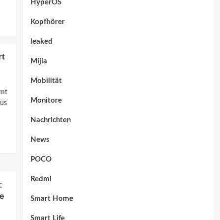
HyperOS
Kopfhörer
leaked
rt
Mijia
Mobilität
mmt
Monitore
vus
Nachrichten
News
POCO
Redmi
:
e
Smart Home
Smart Life