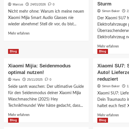
Sturm
Gaming-
Akku
Marcus
24/01/2026
0
Monster
Revolu
Simon Baker
2
Nicht mehr ohne: Warum ich meine neuen
mit
ab
Xiaomi Mijia Smart Audio Glasses nie
Der Xiaomi SU7 ha
Lüfter
2026!
wieder abnehme! Stell dir vor, du bist...
Elektrofahrzeuge 
für
unter
Überraschenderwe
Mehr
Mehr erfahren
440$
Elektrofahrzeug noc
Informationen
über
Mehr
Mehr erfahren
Xiaomi
Inform
Blog
Blog
Mijia
über
Smart
Der
Xiaomi Mijia: Seidenmodus
Xiaomi SU7: 
Audio
Xiaom
Glasses:
optimal nutzen!
Auto! Lieferz
SU7:
Nie
reduziert
Chinas
Hans
25/11/2025
0
wieder
Elektr
Simon Baker
1
Seide sanft waschen: Der ultimative Guide
ohne!
erober
für den Seidenmodus deiner Xiaomi Mijia
Xiaomi SU7: Liefe
Europ
Waschmaschine (2025) Hey
Dein Traumauto i
im
Technikfreunde! Wer hätte gedacht, dass...
haltet euch fest! 
Sturm
Mehr
Mehr
Mehr erfahren
Mehr erfahren
Informationen
Inform
Blog
Blog
über
über