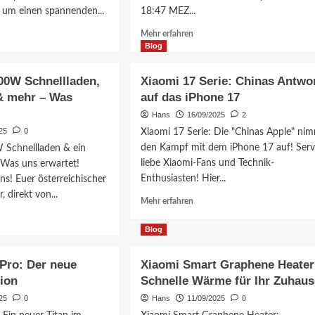
überholen?
 um einen spannenden...
18:47 MEZ...
Analyse
Mehr
Mehr erfahren
&
ationen
Informationen
Blog
Prognose
über
i
Xiaomi
00W Schnellladen,
Xiaomi 17 Serie: Chinas Antwo
17
 & mehr – Was
auf das iPhone 17
Serie:
Snapdragon
Hans
16/09/2025
2
t!
8
25
0
Xiaomi 17 Serie: Die "Chinas Apple" ni
Elite
den Kampf mit dem iPhone 17 auf! Ser
Schnellladen & ein
ote
Gen
liebe Xiaomi-Fans und Technik-
 Was uns erwartet!
5
Enthusiasten! Hier...
ns! Euer österreichischer
revolutioniert
t
Smartphones
, direkt von...
Mehr
Mehr erfahren
Informationen
i
über
ationen
Blog
Xiaomi
chland
17
Pro: Der neue
Xiaomi Smart Graphene Heater
Serie:
ion
Schnelle Wärme für Ihr Zuhaus
Chinas
Antwort
lladen,
25
0
Hans
11/09/2025
0
auf