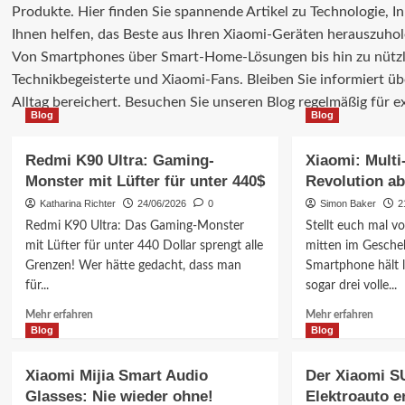
Produkte. Hier finden Sie spannende Artikel zu Technologie, I
Ihnen helfen, das Beste aus Ihren Xiaomi-Geräten herauszuhol
Von Smartphones über Smart-Home-Lösungen bis hin zu nützlich
Technikbegeisterte und Xiaomi-Fans. Bleiben Sie informiert ü
Alltag bereichert. Besuchen Sie unseren Blog regelmäßig für ex
Blog
Blog
Redmi K90 Ultra: Gaming-
Xiaomi: Multi
Monster mit Lüfter für unter 440$
Revolution ab
Katharina Richter
24/06/2026
0
Simon Baker
2
Redmi K90 Ultra: Das Gaming-Monster
Stellt euch mal vo
mit Lüfter für unter 440 Dollar sprengt alle
mitten im Gesche
Grenzen! Wer hätte gedacht, dass man
Smartphone hält lo
für...
sogar drei volle...
Mehr
Mehr
Mehr erfahren
Mehr erfahren
Informationen
Inform
Blog
Blog
über
über
Redmi
Xiaomi
Xiaomi Mijia Smart Audio
Der Xiaomi S
K90
Multi-
Glasses: Nie wieder ohne!
Elektroauto e
Ultra:
Tage-