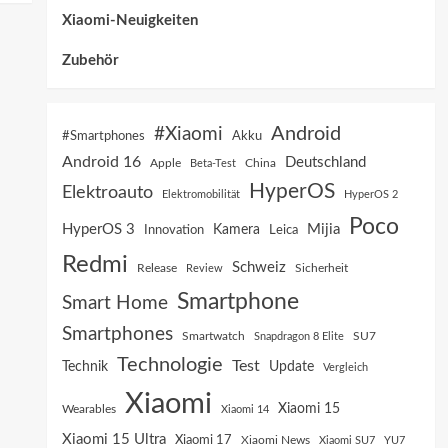
Xiaomi-Neuigkeiten
Zubehör
Android
#Xiaomi
Akku
#Smartphones
Android 16
Deutschland
China
Apple
Beta-Test
HyperOS
Elektroauto
Elektromobilität
HyperOS 2
Poco
HyperOS 3
Mijia
Innovation
Kamera
Leica
Redmi
Schweiz
Sicherheit
Release
Review
Smartphone
Smart Home
Smartphones
SU7
Smartwatch
Snapdragon 8 Elite
Technologie
Test
Technik
Update
Vergleich
Xiaomi
Xiaomi 15
Wearables
Xiaomi 14
Xiaomi 15 Ultra
Xiaomi 17
Xiaomi News
Xiaomi SU7
YU7