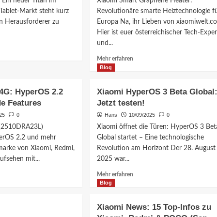
 Ein neuer Titan im
Xiaomi Smart Graphene Heater:
das
Tablet-Markt steht kurz
Revolutionäre smarte Heiztechnologie f
iPhone
n Herausforderer zu
Europa Na, ihr Lieben von xiaomiwelt.c
17
Hier ist euer österreichischer Tech-Exper
und...
?
ationen
Mehr
Mehr erfahren
Informationen
Blog
i
über
Xiaomi
4G: HyperOS 2.2
Xiaomi HyperOS 3 Beta Global
Smart
e Features
Jetzt testen!
Graphene
Heater:
25
0
Hans
10/09/2025
0
Schnelle
 (2510DRA23L)
Xiaomi öffnet die Türen: HyperOS 3 Bet
Wärme
erOS 2.2 und mehr
Global startet – Eine technologische
ion
für
marke von Xiaomi, Redmi,
Revolution am Horizont Der 28. August
Ihr
ufsehen mit...
2025 war...
Zuhause
Mehr
Mehr erfahren
ationen
Informationen
Blog
über
Xiaomi
Xiaomi News: 15 Top-Infos zu
HyperOS