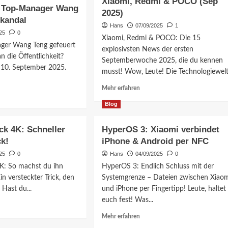
Xiaomi, Redmi & POCO (Sep
3
t Top-Manager Wang
2025)
OS
Beta
kandal
Global:
Hans
07/09/2025
1
Jetzt
25
0
Xiaomi, Redmi & POCO: Die 15
ende
testen!
ger Wang Teng gefeuert
explosivsten News der ersten
es
n die Öffentlichkeit?
Septemberwoche 2025, die du kennen
– 10. September 2025.
musst! Wow, Leute! Die Technologiewelt.
Mehr
Mehr erfahren
Informationen
ationen
Blog
über
Xiaomi
i
News:
ck 4K: Schneller
HyperOS 3: Xiaomi verbindet
15
ck!
iPhone & Android per NFC
Top-
er
25
0
Hans
04/09/2025
0
Infos
zu
4K: So machst du ihn
HyperOS 3: Endlich Schluss mit der
Xiaomi,
in versteckter Trick, den
Systemgrenze – Dateien zwischen Xiao
Redmi
Hast du...
und iPhone per Fingertipp! Leute, haltet
l
&
euch fest! Was...
POCO
(Sep
ationen
Mehr
Mehr erfahren
2025)
Informationen