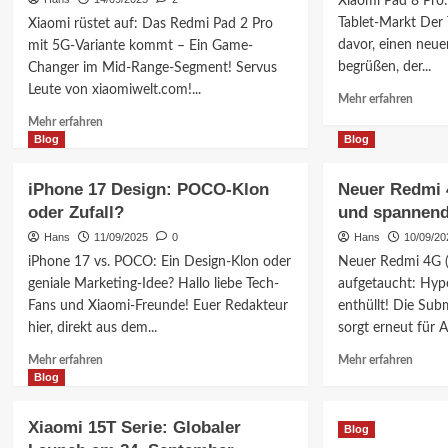
Xiaomi Pad 8 Pro:
Specs
Chip
Tablet-Markt Der 
Xiaomi rüstet auf: Das Redmi Pad 2 Pro
&
davor, einen neue
mit 5G-Variante kommt – Ein Game-
mehr
begrüßen, der...
Changer im Mid-Range-Segment! Servus
–
Was
Leute von xiaomiwelt.com!...
Mehr
Mehr erfahren
kommt
Inform
Mehr
Mehr erfahren
über
Informationen
Blog
Blog
Xiaom
über
Pad
Xiaomi
iPhone 17 Design: POCO-Klon
Neuer Redmi 
8
Redmi
oder Zufall?
und spannend
Pro:
Pad
Der
2
Hans
11/09/2025
0
Hans
10/09/20
neue
Pro:
iPhone 17 vs. POCO: Ein Design-Klon oder
Neuer Redmi 4G
Tablet-
5G-
geniale Marketing-Idee? Hallo liebe Tech-
aufgetaucht: Hyp
Champ
Tablet
Fans und Xiaomi-Freunde! Euer Redakteur
enthüllt! Die Sub
für
hier, direkt aus dem...
sorgt erneut für A
globales
Mid-
Mehr
Mehr
Mehr erfahren
Mehr erfahren
Range-
Informationen
Inform
Blog
Segment
über
über
iPhone
Neuer
Xiaomi 15T Serie: Globaler
Blog
17
Redmi