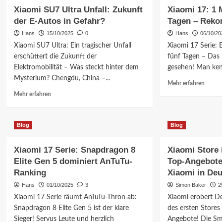
Xiaomi
Xiaom
Xiaomi SU7 Ultra Unfall: Zukunft
Xiaomi 17: 1 M
Mijia:
SU7:
der E-Autos in Gefahr?
Tagen – Reko
Seidenmodus
Schnel
optimal
zum
Hans
15/10/2025
0
Hans
06/10/20
nutzen!
E-
Xiaomi SU7 Ultra: Ein tragischer Unfall
Xiaomi 17 Serie: E
Auto!
erschüttert die Zukunft der
fünf Tagen – Das 
Lieferz
Elektromobilität – Was steckt hinter dem
gesehen! Man kenn
drasti
Mysterium? Chengdu, China –...
reduzi
Mehr
Mehr erfahren
Inform
Mehr
Mehr erfahren
über
Informationen
Xiaom
über
17:
Xiaomi
Blog
Blog
1
SU7
Millio
Ultra
Verkäu
Xiaomi 17 Serie: Snapdragon 8
Xiaomi Store 
Unfall:
in
Zukunft
Elite Gen 5 dominiert AnTuTu-
Top-Angebote
5
der
Ranking
Xiaomi in De
Tagen
E-
Hans
01/10/2025
3
Simon Baker
2
–
Autos
Rekord
in
Xiaomi 17 Serie räumt AnTuTu-Thron ab:
Xiaomi erobert D
Gefahr?
Snapdragon 8 Elite Gen 5 ist der klare
des ersten Stores
Sieger! Servus Leute und herzlich
Angebote! Die Sm