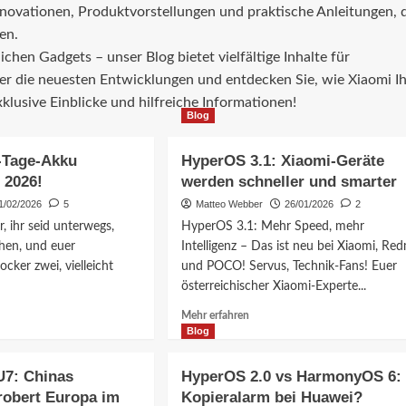
nnovationen, Produktvorstellungen und praktische Anleitungen, 
en.
en Gadgets – unser Blog bietet vielfältige Inhalte für
ber die neuesten Entwicklungen und entdecken Sie, wie Xiaomi I
klusive Einblicke und hilfreiche Informationen!
Blog
-Tage-Akku
HyperOS 3.1: Xiaomi-Geräte
 2026!
werden schneller und smarter
1/02/2026
5
Matteo Webber
26/01/2026
2
r, ihr seid unterwegs,
HyperOS 3.1: Mehr Speed, mehr
hen, und euer
Intelligenz – Das ist neu bei Xiaomi, Red
cker zwei, vielleicht
und POCO! Servus, Technik-Fans! Euer
österreichischer Xiaomi-Experte...
Mehr
Mehr erfahren
ationen
Informationen
Blog
über
:
HyperOS
U7: Chinas
HyperOS 2.0 vs HarmonyOS 6:
3.1:
robert Europa im
Kopieralarm bei Huawei?
Xiaomi-