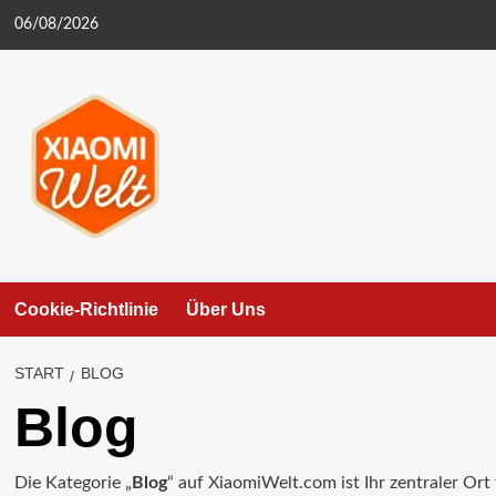
Zum
06/08/2026
Inhalt
springen
Cookie-Richtlinie
Über Uns
START
BLOG
Blog
Die Kategorie „
Blog
“ auf XiaomiWelt.com ist Ihr zentraler Ort