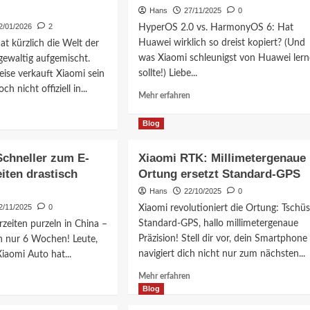
Geräte
Hans
27/11/2025
0
tion
werden
2/01/2026
2
HyperOS 2.0 vs. HarmonyOS 6: Hat
schneller
Huawei wirklich so dreist kopiert? (Und
t kürzlich die Welt der
und
was Xiaomi schleunigst von Huawei ler
gewaltig aufgemischt.
smarter
sollte!) Liebe...
ise verkauft Xiaomi sein
h nicht offiziell in...
Mehr
Mehr erfahren
Informationen
über
ationen
Blog
HyperOS
2.0
Schneller zum E-
Xiaomi RTK: Millimetergenaue
vs
i
eiten drastisch
Ortung ersetzt Standard-GPS
HarmonyOS
6:
Hans
22/10/2025
0
Kopieralarm
oauto
2/11/2025
0
Xiaomi revolutioniert die Ortung: Tschüs
bei
t
Standard-GPS, hallo millimetergenaue
rzeiten purzeln in China –
Huawei?
a
Präzision! Stell dir vor, dein Smartphone
n nur 6 Wochen! Leute,
navigiert dich nicht nur zum nächsten...
Xiaomi Auto hat...
Mehr
Mehr erfahren
Informationen
ationen
Blog
über