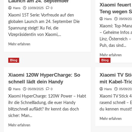
Launch am 24. September
Design:
4G:
Xiaomi feuer
POCO-
Hyper
Hans
10/09/2025
0
Teng wegen S
Klon
2.2
Xiaomi 15T Serie: Vorfreude auf den
oder
und
Hans
09/09/20
globalen Launch am 24. September Die
Zufall?
spann
Xiaomi: Top-Mana
Spannung steigt! Xu Fei, die
Featur
– Geheime Infos a
Vizepräsidentin von Xiaomi,...
Linz, Österreich 
Mehr
Mehr erfahren
Puh, das sind...
Informationen
Mehr
über
Mehr erfahren
Inform
Blog
Xiaomi
Blog
über
15T
Xiaom
Serie:
Xiaomi 120W HyperCharge: So
Xiaomi TV Sti
feuert
Globaler
schnell lädt dein Handy
mit Kabel-Tri
Top-
Launch
Manag
am
Hans
05/09/2025
0
Hans
05/09/20
Wang
24.
Xiaomi HyperCharge: 120W Power – Habt
Xiaomi TV Stick 
Teng
September
ihr die Schnellladung, die euer Handy
rasend schnell – E
wegen
blitzschnell auflädt? Ihr kennt das doch
du kennen musst! 
Skanda
sicher: Man...
Mehr
Mehr erfahren
Inform
Mehr
Mehr erfahren
über
Informationen