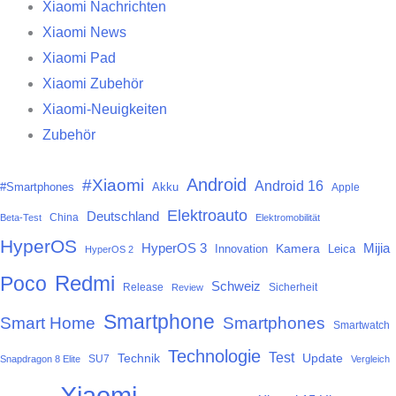
Xiaomi Nachrichten
Xiaomi News
Xiaomi Pad
Xiaomi Zubehör
Xiaomi-Neuigkeiten
Zubehör
Android
#Xiaomi
Android 16
#Smartphones
Akku
Apple
Elektroauto
Deutschland
China
Beta-Test
Elektromobilität
HyperOS
HyperOS 3
Mijia
Kamera
Innovation
Leica
HyperOS 2
Redmi
Poco
Schweiz
Release
Sicherheit
Review
Smartphone
Smart Home
Smartphones
Smartwatch
Technologie
Test
Technik
Update
SU7
Snapdragon 8 Elite
Vergleich
Xiaomi