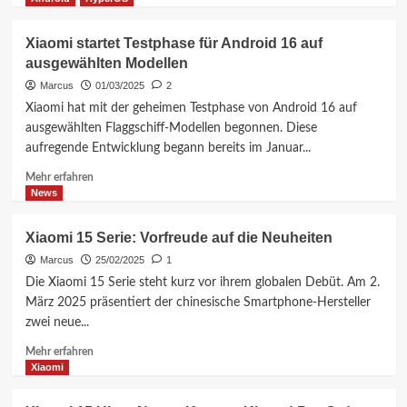
MWC
über
Xiaomi
Xiaomi startet Testphase für Android 16 auf
Super
ausgewählten Modellen
Xiao
Ai:
Marcus
01/03/2025
2
Wetterbasierte
Xiaomi hat mit der geheimen Testphase von Android 16 auf
Werbung
ausgewählten Flaggschiff-Modellen begonnen. Diese
im
aufregende Entwicklung begann bereits im Januar...
neuen
Stil
Mehr
Mehr erfahren
Informationen
News
über
Xiaomi
Xiaomi 15 Serie: Vorfreude auf die Neuheiten
startet
Marcus
25/02/2025
1
Testphase
für
Die Xiaomi 15 Serie steht kurz vor ihrem globalen Debüt. Am 2.
Android
März 2025 präsentiert der chinesische Smartphone-Hersteller
16
zwei neue...
auf
ausgewählten
Mehr
Mehr erfahren
Modellen
Informationen
Xiaomi
über
Xiaomi