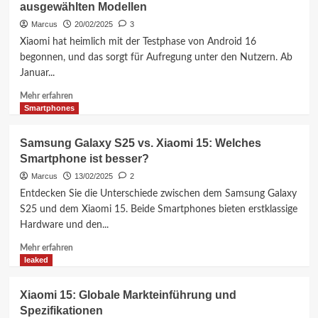
ausgewählten Modellen
2.2:
Unterstützte
Marcus
20/02/2025
3
Geräte
Xiaomi hat heimlich mit der Testphase von Android 16
und
begonnen, und das sorgt für Aufregung unter den Nutzern. Ab
Neuigkeiten
Januar...
Mehr
Mehr erfahren
Informationen
Smartphones
über
Xiaomi
Samsung Galaxy S25 vs. Xiaomi 15: Welches
startet
Smartphone ist besser?
Testphase
für
Marcus
13/02/2025
2
Android
Entdecken Sie die Unterschiede zwischen dem Samsung Galaxy
16
S25 und dem Xiaomi 15. Beide Smartphones bieten erstklassige
auf
Hardware und den...
ausgewählten
Modellen
Mehr
Mehr erfahren
Informationen
leaked
über
Samsung
Xiaomi 15: Globale Markteinführung und
Galaxy
Spezifikationen
S25