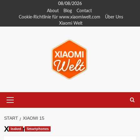
Zum
08/08/2026
Inhalt
About
Blog
Contact
Cookie-Richtlinie für www.xiaomiwelt.com
Über Uns
springen
Xiaomi Welt
Primäres
Menü
START
XIAOMI 15
Xiaomi 15
leaked
Smartphones