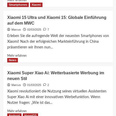
Mehr erfahren
Informationen
Smartphones
Xiaomi
über
Xiaomi
Xiaomi 15 Ultra und Xiaomi 15: Globale Einführung
präsentiert
auf dem MWC
revolutionäres
modulares
Marcus
02/03/2025
7
Kameraobjektiv
Erleben Sie die aufregende Welt der neuesten Smartphones von
Xiaomi! Nach der erfolgreichen Markteinführung in China
präsentieren wir Ihnen nun...
Mehr
Mehr erfahren
Informationen
News
über
Xiaomi
Xiaomi Super Xiao Ai: Wetterbasierte Werbung im
15
neuen Stil
Ultra
und
Marcus
01/03/2025
2
Xiaomi
Xiaomi revolutioniert die Nutzung seines virtuellen Assistenten
15:
Super Xiao Ai mit einer innovativen Werbefunktion. Wenn
Globale
Nutzer fragen: „Wie ist das...
Einführung
auf
Mehr
Mehr erfahren
dem
Informationen
Android
HyperOS