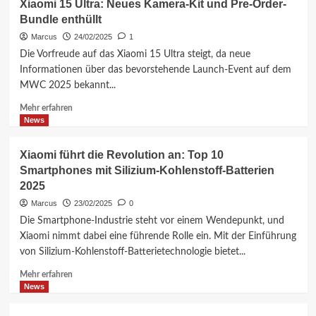
Xiaomi 15 Ultra: Neues Kamera-Kit und Pre-Order-
15
Bundle enthüllt
Serie:
Vorfreude
Marcus
24/02/2025
1
auf
Die Vorfreude auf das Xiaomi 15 Ultra steigt, da neue
die
Informationen über das bevorstehende Launch-Event auf dem
Neuheiten
MWC 2025 bekannt...
Mehr
Mehr erfahren
Informationen
News
über
Xiaomi
Xiaomi führt die Revolution an: Top 10
15
Smartphones mit Silizium-Kohlenstoff-Batterien
Ultra:
2025
Neues
Kamera-
Marcus
23/02/2025
0
Kit
Die Smartphone-Industrie steht vor einem Wendepunkt, und
und
Xiaomi nimmt dabei eine führende Rolle ein. Mit der Einführung
Pre-
von Silizium-Kohlenstoff-Batterietechnologie bietet...
Order-
Bundle
Mehr
Mehr erfahren
enthüllt
Informationen
News
über
Xiaomi