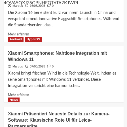
Zukunft
Marcus
16/05/2025
0
von
Die Xiaomi 16 Serie steht kurz vor ihrem Launch in China und
Xiaomi,
verspricht erneut innovative Flaggschiff-Smartphones. Während
Redmi
die Standardversion, das...
und
POCO
Mehr
Mehr erfahren
naht
Informationen
Android
HyperOS
über
Xiaomi
Xiaomi Smartphones: Nahtlose Integration mit
16
Windows 11
Serie:
Kein
Marcus
07/05/2025
0
Pro-
Xiaomi bringt frischen Wind in die Technologie-Welt, indem es
Modell
seine Smartphones mit Windows 11 verbindet. Diese
für
Integration verspricht eine harmonische...
Indien
–
Mehr
Mehr erfahren
Alle
Informationen
News
Details
über
Xiaomi
Xiaomi Präsentiert Neueste Details zur Kamera-
Smartphones:
Software: Klassische Rote UI für Leica-
Nahtlose
Partnergeräte
Integration