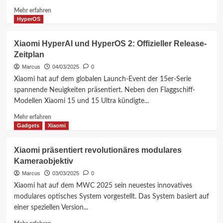
Mehr
Mehr erfahren
Informationen
HyperOS
über
Xiaomi
Xiaomi HyperAI und HyperOS 2: Offizieller Release-
15T-
Zeitplan
Serie:
Spannende
Marcus
04/03/2025
0
Entwicklungen
Xiaomi hat auf dem globalen Launch-Event der 15er-Serie
stehen
spannende Neuigkeiten präsentiert. Neben den Flaggschiff-
bevor
Modellen Xiaomi 15 und 15 Ultra kündigte...
Mehr
Mehr erfahren
Informationen
Gadgets
Xiaomi
über
Xiaomi
Xiaomi präsentiert revolutionäres modulares
HyperAI
Kameraobjektiv
und
HyperOS
Marcus
03/03/2025
0
2:
Xiaomi hat auf dem MWC 2025 sein neuestes innovatives
Offizieller
modulares optisches System vorgestellt. Das System basiert auf
Release-
einer speziellen Version...
Zeitplan
Mehr