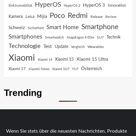
HyperOS
HyperOS 3
Innovation
Elektromobilität
HyperOS 2
Poco
Redmi
Mijia
Kamera
Leica
Release
Review
Smartphone
Smart Home
Schweiz
Sicherheit
Smartphones
Technik
SU7
Smartwatch
Snapdragon 8 Elite
Technologie
Test
Update
Vergleich
Wearables
Xiaomi
Xiaomi 15 Ultra
Xiaomi 15
Xiaomi 14
Österreich
Xiaomi 17
Xiaomi News
Xiaomi SU7
YU7
Trending
Wenn Sie stets über die neuesten Nachrichten, Produkte