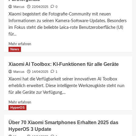
mit
Marcus
22/04/2025
0
Windows
Xiaomi begeistert die Fotografie-Community mit neuen
11
Informationen zu seinen Kamera-Software-Updates. Besonders
im Fokus steht die beliebte Leica-rote Benutzeroberfläche (UI)
für...
Mehr
Mehr erfahren
Informationen
News
über
Xiaomi
Xiaomi AI Toolbox: KI-Funktionen für alle Geräte
Präsentiert
Marcus
14/04/2025
1
Neueste
Details
Xiaomi hat die Verfügbarkeit seiner innovativen AI Toolbox
zur
erheblich erweitert. Diese intelligente Werkzeugkiste steht nun
Kamera-
für alle Geräte zur Verfügung,...
Software:
Klassische
Mehr
Mehr erfahren
Rote
Informationen
HyperOS
UI
über
für
Xiaomi
Über 70 Xiaomi Smartphones Erhalten 2025 das
Leica-
AI
HyperOS 3 Update
Partnergeräte
Toolbox: