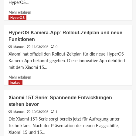
HyperOS...
Update
–
Mehr
Mehr erfahren
Alles,
Informationen
HyperOS
was
über
Sie
Xiaomi
HyperOS Kamera-App: Rollout-Zeitplan und neue
wissen
kündigt
Funktionen
müssen
Android
16
Marcus
11/03/2025
0
und
Xiaomi hat offiziell den Rollout-Zeitplan für die neue HyperOS
HyperOS
Kamera-App bekannt gegeben. Diese innovative App debütiert
3.0
mit dem Xiaomi 15...
für
22
Mehr
Mehr erfahren
Geräte
Informationen
leaked
an
über
HyperOS
Xiaomi 15T-Serie: Spannende Entwicklungen
Kamera-
stehen bevor
App:
Rollout-
Marcus
10/03/2025
1
Zeitplan
Die Xiaomi 15T-Serie sorgt bereits jetzt für Aufregung unter
und
Technikfans. Nach der Präsentation der neuen Flaggschiffe,
neue
Xiaomi 15 und 15...
Funktionen