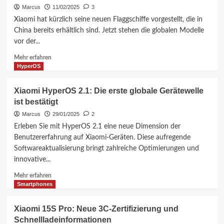
vs.
Marcus
11/02/2025
3
Xiaomi
Xiaomi hat kürzlich seine neuen Flaggschiffe vorgestellt, die in
15:
China bereits erhältlich sind. Jetzt stehen die globalen Modelle
Welches
vor der...
Smartphone
ist
Mehr
Mehr erfahren
besser?
Informationen
HyperOS
über
Xiaomi
Xiaomi HyperOS 2.1: Die erste globale Gerätewelle
15:
ist bestätigt
Globale
Markteinführung
Marcus
29/01/2025
2
und
Erleben Sie mit HyperOS 2.1 eine neue Dimension der
Spezifikationen
Benutzererfahrung auf Xiaomi-Geräten. Diese aufregende
Softwareaktualisierung bringt zahlreiche Optimierungen und
innovative...
Mehr
Mehr erfahren
Informationen
Smartphones
über
Xiaomi
Xiaomi 15S Pro: Neue 3C-Zertifizierung und
HyperOS
Schnellladeinformationen
2.1: