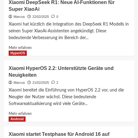
Xiaomi DeepSeek R1: Neue AI-Funktionen für
führt
Super XiaoAi
die
Revolution
Marcus
22/02/2025
0
an:
Xiaomi hat kürzlich die Integration des DeepSeek R1 Modells in
Top
seinen Super XiaoAi-Assistenten angekündigt. Diese
10
bedeutende Verbesserung im Bereich der...
Smartphones
mit
Mehr
Mehr erfahren
Silizium-
Informationen
HyperOS
Kohlenstoff-
über
Batterien
Xiaomi
Xiaomi HyperOS 2.2: Unterstützte Geräte und
2025
DeepSeek
Neuigkeiten
R1:
Neue
Marcus
21/02/2025
2
AI-
Xiaomi bereitet die Einführung von HyperOS 2.2 vor, und die
Funktionen
Neugier der Nutzer wächst. Diese bedeutende
für
Softwareaktualisierung wird viele Geräte...
Super
XiaoAi
Mehr
Mehr erfahren
Informationen
Android
über
Xiaomi
Xiaomi startet Testphase für Android 16 auf
HyperOS