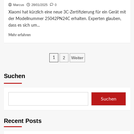
Die
Marcus
28/01/2025
0
erste
Xiaomi hat kürzlich eine neue 3C-Zertifizierung für ein Gerät mit
globale
der Modellnummer 25042PN24C erhalten. Experten glauben,
Gerätewelle
dass es sich um...
ist
bestätigt
Mehr
Mehr erfahren
Informationen
über
Xiaomi
Seitennummerierun
15S
2
Weiter
1
Pro:
der
Neue
3C-
Suchen
Beiträge
Zertifizierung
und
Schnellladeinformationen
Suchen
Recent Posts