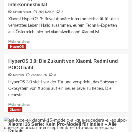
Top
Interkonnektivität
3
Smartphones
Simon Baker
25/11/2025
2
Januar
Xiaomi HyperOS 3: Revolutionäre Interkonnektivität für dein
2026:
vernetztes Leben! Hallo zusammen, eurem Technik-Experten
F8
aus Österreich, hier bei xiaomiwelt.com! Xiaomi ist...
Ultra,
15
Mehr
Mehr erfahren
&
Informationen
HyperOS
Note
über
15
Xiaomi
HyperOS 3.0: Die Zukunft von Xiaomi, Redmi und
Pro+
HyperOS
POCO naht
3:
Die
Marcus
24/05/2025
0
Zukunft
HyperOS 3.0 steht vor der Tür und verspricht, das Software-
der
Ökosystem von Xiaomi auf ein neues Level zu heben. Die
Interkonnektivität
neueste...
Mehr
Mehr erfahren
Informationen
Xiaomi
über
HyperOS
Xiaomi 16 Serie: Kein Pro-Modell für Indien – Alle
3.0:
Details
Die