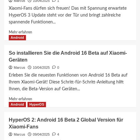
KI-
Marcus
10/04/2025
1
Funktionen
Xiaomi-Fans dürfen sich freuen! Das mit Spannung erwartete
für
HyperOS 3 Update steht vor der Tür und bringt zahlreiche
alle
spannende Funktionen...
Geräte
Mehr
Mehr erfahren
Informationen
Android
über
Über
So installieren Sie die Android 16 Beta auf Xiaomi-
70
Geräten
Xiaomi
Smartphones
Marcus
10/04/2025
0
Erhalten
Erleben Sie die neuesten Funktionen von Android 16 Beta auf
2025
Ihrem Xiaomi-Gerät! Diese Schritt-für-Schritt-Anleitung hilft
das
Ihnen, die Beta-Version auf Geräten...
HyperOS
3
Mehr
Mehr erfahren
Update
Informationen
Android
HyperOS
über
So
HyperOS 2: Android 16 Beta 2 Global Version für
installieren
Xiaomi-Fans
Sie
die
Marcus
09/04/2025
4
Android