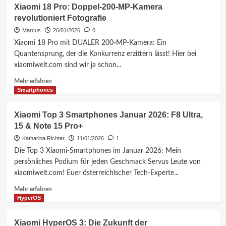
Xiaomi 18 Pro: Doppel-200-MP-Kamera
revolutioniert Fotografie
Marcus
26/01/2026
0
Xiaomi 18 Pro mit DUALER 200-MP-Kamera: Ein
Quantensprung, der die Konkurrenz erzittern lässt! Hier bei
xiaomiwelt.com sind wir ja schon...
Mehr
Mehr erfahren
Informationen
Smartphones
über
Xiaomi
Xiaomi Top 3 Smartphones Januar 2026: F8 Ultra,
18
15 & Note 15 Pro+
Pro:
Doppel-
Katharina Richter
11/01/2026
1
200-
Die Top 3 Xiaomi-Smartphones im Januar 2026: Mein
MP-
persönliches Podium für jeden Geschmack Servus Leute von
Kamera
xiaomiwelt.com! Euer österreichischer Tech-Experte...
revolutioniert
Fotografie
Mehr
Mehr erfahren
Informationen
HyperOS
über
Xiaomi
Xiaomi HyperOS 3: Die Zukunft der