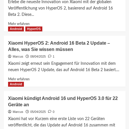
Erlebe die neueste Innovation von Xiaomi mit der globalen
16
Veröffentlichung von HyperOS 2, basierend auf Android 16
Beta
Beta 2. Diese...
auf
Xiaomi-
Mehr
Mehr erfahren
Geräten
Informationen
Android
HyperOS
über
HyperOS
Xiaomi HyperOS 2: Android 16 Beta 2 Update –
2:
Alles, was Sie wissen müssen
Android
16
Marcus
08/04/2025
1
Beta
Xiaomi zeigt erneut sein Engagement für Innovation mit dem
2
neuen HyperOS 2 Update, das auf Android 16 Beta 2 basiert....
Global
Version
Mehr
Mehr erfahren
für
Informationen
Android
Xiaomi-
über
Fans
Xiaomi
Xiaomi kündigt Android 16 und HyperOS 3.0 für 22
HyperOS
Geräte an
2:
Android
Marcus
05/04/2025
0
16
Xiaomi hat vor Kurzem eine erste Liste von 22 Geräten
Beta
veröffentlicht, die das Update auf Android 16 zusammen mit
2