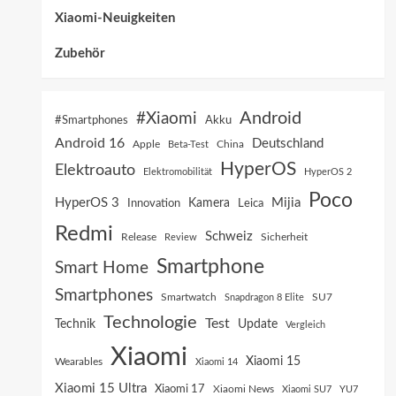
Xiaomi-Neuigkeiten
Zubehör
Android
#Xiaomi
Akku
#Smartphones
Android 16
Deutschland
China
Apple
Beta-Test
HyperOS
Elektroauto
Elektromobilität
HyperOS 2
Poco
HyperOS 3
Mijia
Innovation
Kamera
Leica
Redmi
Schweiz
Sicherheit
Release
Review
Smartphone
Smart Home
Smartphones
SU7
Smartwatch
Snapdragon 8 Elite
Technologie
Test
Technik
Update
Vergleich
Xiaomi
Xiaomi 15
Wearables
Xiaomi 14
Xiaomi 15 Ultra
Xiaomi 17
Xiaomi News
Xiaomi SU7
YU7