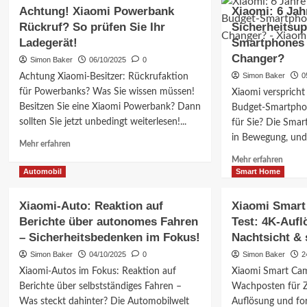
Auto
SU7
Achtung! Xiaomi Powerbank
Xiaomi: 6 Jah
wehrt
Unfall:
Rückruf? So prüfen Sie Ihr
Sicherheitsup
sich:
Tödlic
Ladegerät!
Smartphones 
Falschbehauptung
Vorfall
Changer?
zur
wirft
Simon Baker
06/10/2025
0
SOS-
Fragen
Simon Baker
0
Achtung Xiaomi-Besitzer: Rückrufaktion
Verbindung
zur
für Powerbanks? Was Sie wissen müssen!
Xiaomi verspricht
–
Sicher
Besitzen Sie eine Xiaomi Powerbank? Dann
Budget-Smartpho
Was
auf
sollten Sie jetzt unbedingt weiterlesen!...
bedeutet
für Sie? Die Smar
und
das?
Aktien
in Bewegung, und 
Mehr
Mehr erfahren
sinkt!
Informationen
Mehr
Mehr erfahren
über
Inform
Automobil
Smart Home
Achtung!
über
Xiaomi
Xiaomi
Xiaomi-Auto: Reaktion auf
Xiaomi Smart
Powerbank
6
Berichte über autonomes Fahren
Test: 4K-Aufl
Rückruf?
Jahre
So
– Sicherheitsbedenken im Fokus!
Nachtsicht & 
Sicher
prüfen
für
Simon Baker
04/10/2025
0
Simon Baker
2
Sie
Budget
Xiaomi-Autos im Fokus: Reaktion auf
Xiaomi Smart Cam
Ihr
Smart
Ladegerät!
Berichte über selbstständiges Fahren –
Wachposten für Z
–
Was steckt dahinter? Die Automobilwelt
Auflösung und for
Ein