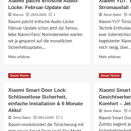
Xiaomi patcht kritische Audio-
Xiaomi YU7: T
Lücke: Februar-Update da!
Stromausfall 
Marcus
26/01/2026
1
Simon Baker
0
Xiaomi patcht kritische Audio-Lücke:
Xiaomi YU7 Türsic
Februar-Update schon jetzt da! Servus,
Technik-Enthusias
liebe Xiaomi-Fans! Normalerweise warten
euer österreichis
wir ja gespannt auf die monatlichen
begeisterter Xiao
Sicherheitsupdates....
mich riesig, über...
Mehr
Mehr
Mehr erfahren
Mehr erfahren
Informationen
Inform
über
über
Xiaomi
Xiaom
Smart Home
Smart Home
patcht
YU7:
kritische
Türsic
Xiaomi Smart Door Lock:
Xiaomi Smart
Audio-
bei
Lücke:
Stroma
Schlüssellose Sicherheit,
Gesichtserken
Februar-
–
einfache Installation & 6 Monate
Komfort – Jet
Update
So
Akku!
Simon Baker
0
da!
funktio
Simon Baker
09/11/2025
0
Xiaomi Smart Doo
Zutritts beginnt j
Xiaomi revolutioniert die Türsicherung mit