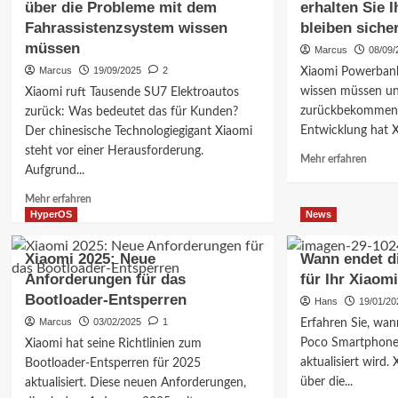
über die Probleme mit dem
erhalten Sie 
wissen
Autopi
müssen
Fahrassistenzsystem wissen
bleiben sicher
Rückru
–
Was
müssen
Marcus
08/09/
Details,
Sie
Marcus
19/09/2025
2
Xiaomi Powerbank
Auswirkungen
wissen
wissen müssen und
Xiaomi ruft Tausende SU7 Elektroautos
&
müsse
Lehren!
zurückbekommen I
–
zurück: Was bedeutet das für Kunden?
Infos
Entwicklung hat X
Der chinesische Technologiegigant Xiaomi
&
steht vor einer Herausforderung.
Mehr
Mehr erfahren
Auswi
Aufgrund...
Inform
über
Mehr
Mehr erfahren
Xiaom
Informationen
HyperOS
News
Power
über
Rückru
Xiaomi
Xiaomi 2025: Neue
Wann endet d
So
SU7
erhalt
Anforderungen für das
für Ihr Xiaom
Rückruf:
Sie
Bootloader-Entsperren
Was
Hans
19/01/20
Ihr
Sie
Marcus
03/02/2025
1
Erfahren Sie, wan
Geld
über
Poco Smartphone
zurück
Xiaomi hat seine Richtlinien zum
die
&
aktualisiert wird.
Bootloader-Entsperren für 2025
Probleme
bleibe
über die...
aktualisiert. Diese neuen Anforderungen,
mit
sicher!