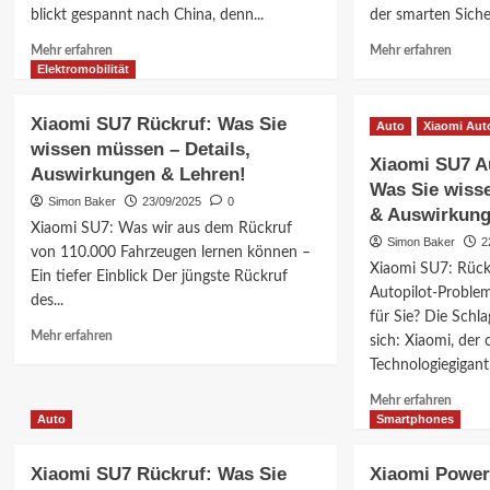
Game-
blickt gespannt nach China, denn...
der smarten Sicher
Chang
Mehr
Mehr
Mehr erfahren
Mehr erfahren
Informationen
Inform
Elektromobilität
über
über
Xiaomi-
Xiaom
Xiaomi SU7 Rückruf: Was Sie
Auto
Xiaomi Aut
Auto:
Smart
wissen müssen – Details,
Reaktion
Camer
Xiaomi SU7 Au
Auswirkungen & Lehren!
auf
C701
Was Sie wiss
Berichte
im
Simon Baker
23/09/2025
0
& Auswirkun
über
Test:
Xiaomi SU7: Was wir aus dem Rückruf
autonomes
4K-
Simon Baker
2
von 110.000 Fahrzeugen lernen können –
Fahren
Auflös
Xiaomi SU7: Rück
Ein tiefer Einblick Der jüngste Rückruf
–
Farb-
Autopilot-Proble
Sicherheitsbedenken
Nachts
des...
für Sie? Die Schl
im
&
Mehr
Mehr erfahren
Fokus!
smarte
sich: Xiaomi, der 
Informationen
Sicher
Technologiegigant, 
über
Xiaomi
Mehr
Mehr erfahren
SU7
Inform
Auto
Smartphones
Rückruf:
über
Was
Xiaom
Xiaomi SU7 Rückruf: Was Sie
Xiaomi Power
Sie
SU7