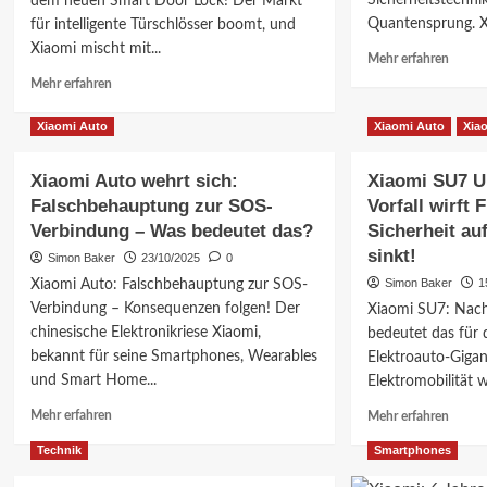
Sicherheitstechnik
dem neuen Smart Door Lock! Der Markt
Quantensprung. Xi
für intelligente Türschlösser boomt, und
Xiaomi mischt mit...
Mehr
Mehr erfahren
Inform
Mehr
Mehr erfahren
über
Informationen
Xiaom
über
Xiaomi Auto
Xiaomi Auto
Xia
Smart
Xiaomi
Door
Smart
Xiaomi Auto wehrt sich:
Xiaomi SU7 Un
Lock:
Door
Gesich
Falschbehauptung zur SOS-
Vorfall wirft 
Lock:
Sicher
Schlüssellose
Verbindung – Was bedeutet das?
Sicherheit au
&
Sicherheit,
sinkt!
Simon Baker
23/10/2025
0
Komfo
einfache
Simon Baker
–
1
Xiaomi Auto: Falschbehauptung zur SOS-
Installation
Jetzt
Verbindung – Konsequenzen folgen! Der
&
Xiaomi SU7: Nach
entdec
6
chinesische Elektronikriese Xiaomi,
bedeutet das für 
Monate
bekannt für seine Smartphones, Wearables
Elektroauto-Gigan
Akku!
und Smart Home...
Elektromobilität w
Mehr
Mehr
Mehr erfahren
Mehr erfahren
Informationen
Inform
Technik
Smartphones
über
über
Xiaomi
Xiaom