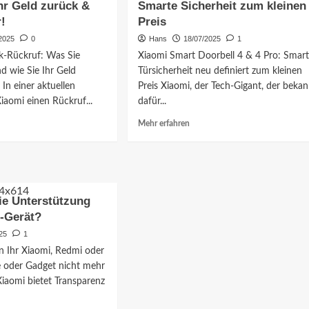
Ihr Geld zurück &
Smarte Sicherheit zum kleinen
wissen
lot-
müssen
!
Preis
f:
–
2025
0
Hans
18/07/2025
1
Sicherheit,
-Rückruf: Was Sie
Xiaomi Smart Doorbell 4 & 4 Pro: Smar
Details
 wie Sie Ihr Geld
Türsicherheit neu definiert zum kleinen
&
n
Auswirkungen
n einer aktuellen
Preis Xiaomi, der Tech-Gigant, der bekan
iaomi einen Rückruf...
dafür...
Mehr
Mehr erfahren
rkungen
ationen
Informationen
über
i
Xiaomi
bank
Smart
f:
Doorbell
ie Unterstützung
4
en
&
i-Gerät?
4
25
1
Pro:
n Ihr Xiaomi, Redmi oder
Smarte
 oder Gadget nicht mehr
Sicherheit
zum
 Xiaomi bietet Transparenz
n
kleinen
Preis