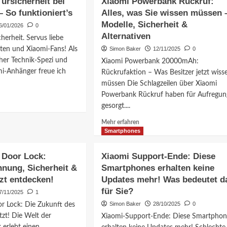
ürsicherheit bei
Xiaomi Powerbank Rückruf:
– So funktioniert’s
Alles, was Sie wissen müssen 
Modelle, Sicherheit &
6/01/2026
0
Alternativen
herheit. Servus liebe
ten und Xiaomi-Fans! Als
Simon Baker
12/11/2025
0
cher Technik-Spezi und
Xiaomi Powerbank 20000mAh:
mi-Anhänger freue ich
Rückrufaktion – Was Besitzer jetzt wiss
müssen Die Schlagzeilen über Xiaomi
Powerbank Rückruf haben für Aufregun
gesorgt....
ationen
Mehr
Mehr erfahren
i
Informationen
Smartphones
über
herheit
Xiaomi
 Door Lock:
Xiaomi Support-Ende: Diese
Powerbank
usfall
nung, Sicherheit &
Smartphones erhalten keine
Rückruf:
zt entdecken!
Updates mehr! Was bedeutet d
Alles,
was
für Sie?
7/11/2025
1
niert’s
Sie
Simon Baker
28/10/2025
0
r Lock: Die Zukunft des
wissen
etzt! Die Welt der
Xiaomi-Support-Ende: Diese Smartphon
müssen
–