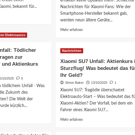
 erlebt einen
erhalten keine Updates mehr! Schlechte
Modelle,
aomi, bekannt für...
Nachrichten für Xiaomi-Fans: Wie der
Sicherheit
Smartphone-Hersteller bekannt gab,
&
werden neun ältere Geräte...
ationen
Alternativen
Mehr
Mehr erfahren
i
Informationen
omi Elektroautos
über
Xiaomi
fall: Tödlicher
Nachrichten
Support-
tserkennung,
Fragen zur
Ende:
Xiaomi SU7 Unfall: Aktienkurs
heit
f und Aktienkurs
Diese
Sturzflug! Was bedeutet das fü
Smartphones
rt
Ihr Geld?
erhalten
5/10/2025
0
keine
Simon Baker
13/10/2025
1
 tödlichem Unfall - Was
Updates
ken!
Xiaomi SU7: Tragödie überschattet
mehr!
die Zukunft des
Elektroauto-Start – Was bedeutet das f
Was
ten? Die Welt der
Xiaomi-Aktien? Der Vorfall, bei dem ein
bedeutet
urde kürzlich...
das
Fahrer eines Xiaomi SU7...
für
Mehr
Mehr erfahren
ationen
Sie?
Informationen
über
i