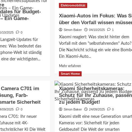
Xiaomi
re
Elektromobilität
SU7
dates für Budget-
Unfall:
her
Xiaomi-Autos im Fokus: Was S
– Ein Game-
Aktienkurs
über den Vorfall wissen müsse
im
Sturzflug!
Simon Baker
04/10/2025
1
5/10/2025
0
Was
Xiaomi reagiert: Was steckt hinter dem
 Langzeit-Updates für
bedeutet
heit
Vorfall mit dem "selbstfahrenden" Auto?
das
nes: Was bedeutet das
Die Nachricht schlug ein wie eine Bomb
für
tphone-Welt ist ständig
Ein Xiaomi-Auto...
Ihr
kurs
eine der wichtigsten...
Geld?
Mehr
Mehr erfahren
Informationen
ationen
Smart Home
über
Xiaomi-
:
 Camera C701 im
Xiaomi Sicherheitskameras:
Autos
im
ösung, Farb-
Schutz für Ihr Zuhause, passe
Fokus:
smarte Sicherheit
zu jedem Budget!
heitsupdates
Was
4/09/2025
0
Simon Baker
24/09/2025
0
Sie
-
über
era C701: Ihr neuer
Xiaomi stellt eine neue Generation smar
phones
den
uhause mit 4K-
Kameras vor: Sicherheit für jeden
Vorfall
tschrittlicher KI Die Welt
Geldbeutel! Die Welt der smarten