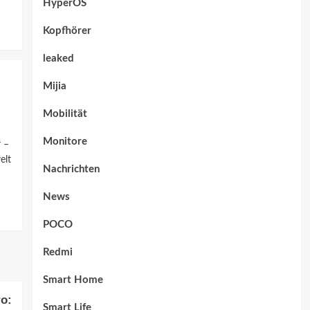
HyperOS
Kopfhörer
leaked
Mijia
Mobilität
Monitore
r –
elt
Nachrichten
News
POCO
Redmi
Smart Home
ro:
Smart Life