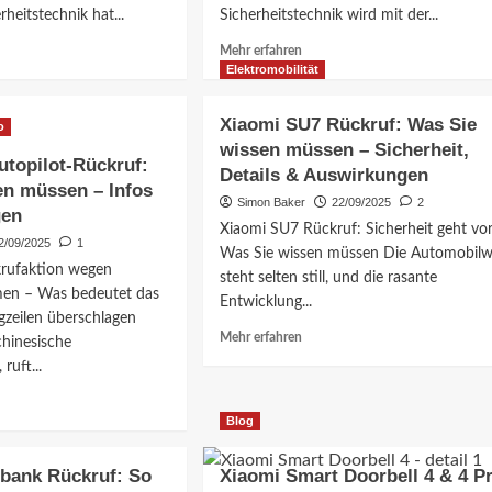
wissen
heitstechnik hat...
Sicherheitstechnik wird mit der...
müssen!
er?
Mehr
Mehr erfahren
ationen
Informationen
Elektromobilität
über
i
Xiaomi
Xiaomi SU7 Rückruf: Was Sie
o
Sicherheitskameras:
wissen müssen – Sicherheit,
a
Schutz
topilot-Rückruf:
Details & Auswirkungen
für
en müssen – Infos
Ihr
Simon Baker
22/09/2025
2
gen
Zuhause,
Xiaomi SU7 Rückruf: Sicherheit geht vo
passend
2/09/2025
1
Was Sie wissen müssen Die Automobilw
ung,
zu
rufaktion wegen
steht selten still, und die rasante
jedem
men – Was bedeutet das
icht
Budget!
Entwicklung...
agzeilen überschlagen
Mehr
Mehr erfahren
chinesische
Informationen
heit
ruft...
über
Xiaomi
SU7
ationen
Blog
Rückruf:
Was
i
bank Rückruf: So
Xiaomi Smart Doorbell 4 & 4 P
Sie