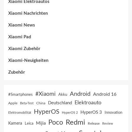
Xiaomi Elektroautos
Xiaomi Nachrichten
Xiaomi News
Xiaomi Pad
Xiaomi Zubehör
Xiaomi-Neuigkeiten
Zubehör
Android
#Xiaomi
Android 16
Akku
#Smartphones
Elektroauto
Deutschland
China
Apple
Beta-Test
HyperOS
HyperOS 3
Innovation
Elektromobilität
HyperOS 2
Poco
Redmi
Mijia
Kamera
Leica
Release
Review