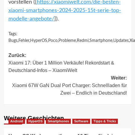
vorstellen ([
https://xiaomiwelt.com/die-besten-
xiaomi-smartphones-2024-2025-15t-serie-top-
modelle-angebote/
]).
Tags:
Bugs
,
Fehler
,
HyperOS
,
Poco
,
Probleme
,
Redmi
,
Smartphone
,
Updates
,
Xi
Beitragsnavigation
Zurück:
Xiaomi 17: Über 1 Million Verkäufe! Rekordstart &
Deutschland-Infos – XiaomiWelt
Weiter:
Xiaomi 67W GaN Dual Port Charger: Schnellladen für
Zwei – Endlich in Deutschland!
Weitere Geschichten
Android
HyperOS
Smartphones
Software
Tipps & Tricks