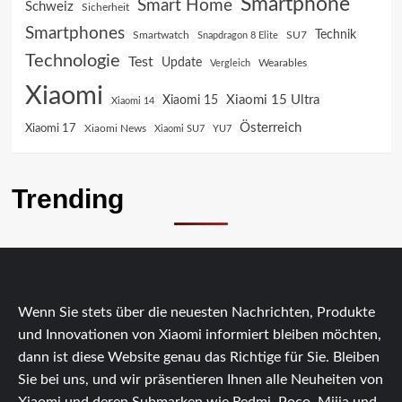
Smartphone
Smart Home
Schweiz
Sicherheit
Smartphones
Technik
SU7
Smartwatch
Snapdragon 8 Elite
Technologie
Test
Update
Vergleich
Wearables
Xiaomi
Xiaomi 15 Ultra
Xiaomi 15
Xiaomi 14
Österreich
Xiaomi 17
Xiaomi News
Xiaomi SU7
YU7
Trending
Wenn Sie stets über die neuesten Nachrichten, Produkte
und Innovationen von Xiaomi informiert bleiben möchten,
dann ist diese Website genau das Richtige für Sie. Bleiben
Sie bei uns, und wir präsentieren Ihnen alle Neuheiten von
Xiaomi und deren Submarken wie Redmi, Poco, Mijia und