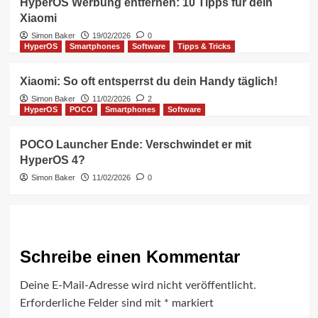
HyperOS Werbung entfernen: 10 Tipps für dein
Xiaomi
Simon Baker
19/02/2026
0
HyperOS
Smartphones
Software
Tipps & Tricks
Xiaomi: So oft entsperrst du dein Handy täglich!
Simon Baker
11/02/2026
2
HyperOS
POCO
Smartphones
Software
POCO Launcher Ende: Verschwindet er mit
HyperOS 4?
Simon Baker
11/02/2026
0
Schreibe einen Kommentar
Deine E-Mail-Adresse wird nicht veröffentlicht.
Erforderliche Felder sind mit
*
markiert