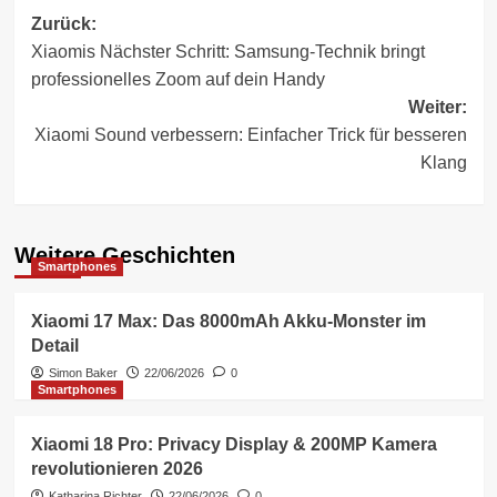
Beitragsnavigation
Zurück:
Xiaomis Nächster Schritt: Samsung-Technik bringt
professionelles Zoom auf dein Handy
Weiter:
Xiaomi Sound verbessern: Einfacher Trick für besseren
Klang
Weitere Geschichten
Smartphones
Xiaomi 17 Max: Das 8000mAh Akku-Monster im
Detail
Simon Baker
22/06/2026
0
Smartphones
Xiaomi 18 Pro: Privacy Display & 200MP Kamera
revolutionieren 2026
Katharina Richter
22/06/2026
0