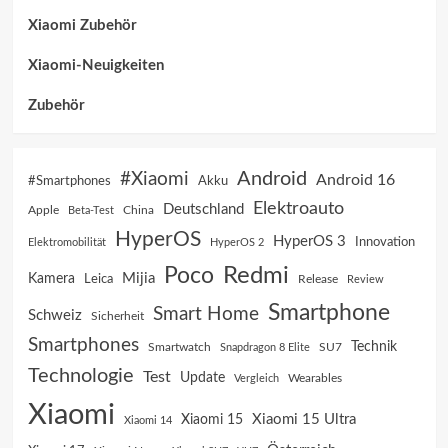
Xiaomi Zubehör
Xiaomi-Neuigkeiten
Zubehör
Android
#Xiaomi
Android 16
Akku
#Smartphones
Elektroauto
Deutschland
China
Apple
Beta-Test
HyperOS
HyperOS 3
Innovation
Elektromobilität
HyperOS 2
Poco
Redmi
Mijia
Kamera
Leica
Release
Review
Smartphone
Smart Home
Schweiz
Sicherheit
Smartphones
Technik
SU7
Smartwatch
Snapdragon 8 Elite
Technologie
Test
Update
Vergleich
Wearables
Xiaomi
Xiaomi 15 Ultra
Xiaomi 15
Xiaomi 14