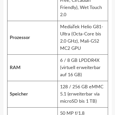
Free, Circadian
Friendly), Wet Touch
2.0
MediaTek Helio G81-
Ultra (Octa-Core bis
Prozessor
2.0 GHz), Mali-G52
MC2 GPU
6 / 8 GB LPDDR4X
RAM
(virtuell erweiterbar
auf 16 GB)
128 / 256 GB eMMC
Speicher
5.1 (erweiterbar via
microSD bis 1 TB)
50 MP f/1.8