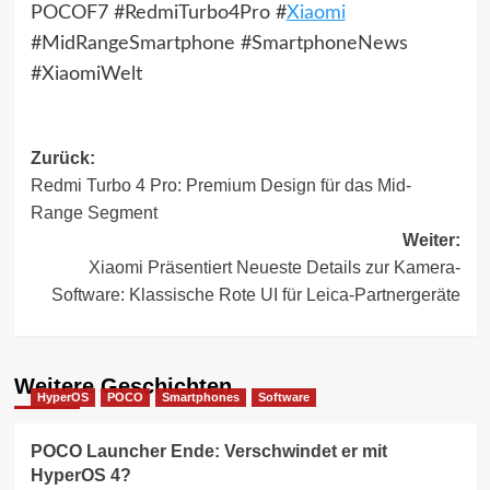
POCOF7 #RedmiTurbo4Pro #
Xiaomi
#MidRangeSmartphone #SmartphoneNews
#XiaomiWelt
Beitragsnavigation
Zurück:
Redmi Turbo 4 Pro: Premium Design für das Mid-
Range Segment
Weiter:
Xiaomi Präsentiert Neueste Details zur Kamera-
Software: Klassische Rote UI für Leica-Partnergeräte
Weitere Geschichten
HyperOS
POCO
Smartphones
Software
POCO Launcher Ende: Verschwindet er mit
HyperOS 4?