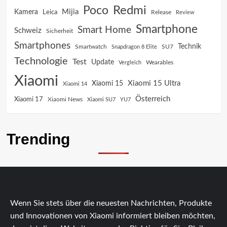
Poco
Redmi
Mijia
Kamera
Leica
Release
Review
Smartphone
Smart Home
Schweiz
Sicherheit
Smartphones
Technik
SU7
Smartwatch
Snapdragon 8 Elite
Technologie
Test
Update
Vergleich
Wearables
Xiaomi
Xiaomi 15 Ultra
Xiaomi 15
Xiaomi 14
Österreich
Xiaomi 17
Xiaomi News
Xiaomi SU7
YU7
Trending
Wenn Sie stets über die neuesten Nachrichten, Produkte
und Innovationen von Xiaomi informiert bleiben möchten,