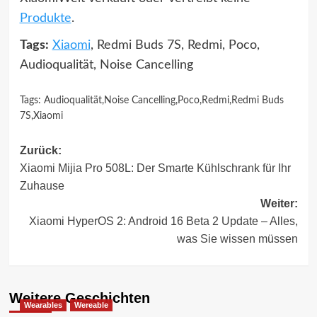
Produkte
.
Tags:
Xiaomi
, Redmi Buds 7S, Redmi, Poco,
Audioqualität, Noise Cancelling
Tags:
Audioqualität
,
Noise Cancelling
,
Poco
,
Redmi
,
Redmi Buds
7S
,
Xiaomi
Beitragsnavigation
Zurück:
Xiaomi Mijia Pro 508L: Der Smarte Kühlschrank für Ihr
Zuhause
Weiter:
Xiaomi HyperOS 2: Android 16 Beta 2 Update – Alles,
was Sie wissen müssen
Weitere Geschichten
Wearables
Wereable