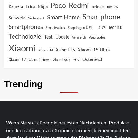
Poco
Redmi
Mijia
Kamera
Leica
Release
Review
Smartphone
Smart Home
Schweiz
Sicherheit
Smartphones
Technik
SU7
Smartwatch
Snapdragon 8 Elite
Technologie
Test
Update
Vergleich
Wearables
Xiaomi
Xiaomi 15 Ultra
Xiaomi 15
Xiaomi 14
Österreich
Xiaomi 17
Xiaomi News
Xiaomi SU7
YU7
Trending
Wenn Sie stets über die neuesten Nachrichten, Produkte
und Innovationen von Xiaomi informiert bleiben möchten,