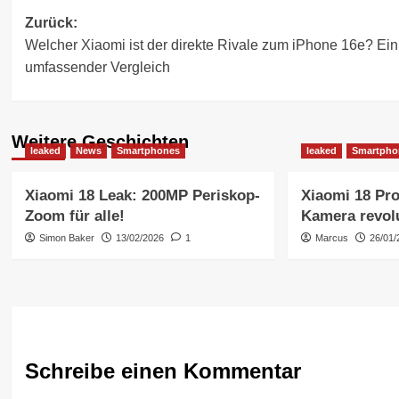
Beitragsnavigation
Zurück:
Welcher Xiaomi ist der direkte Rivale zum iPhone 16e? Ein
umfassender Vergleich
Weitere Geschichten
leaked
News
Smartphones
leaked
Smartpho
Xiaomi 18 Leak: 200MP Periskop-
Xiaomi 18 Pr
Zoom für alle!
Kamera revolu
Simon Baker
13/02/2026
1
Marcus
26/01/
Schreibe einen Kommentar