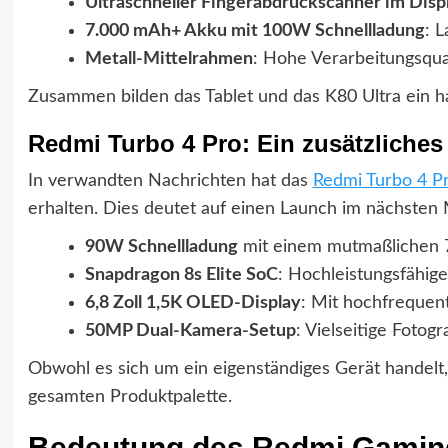
Ultraschneller Fingerabdruckscanner im Disp
7.000 mAh+ Akku mit 100W Schnellladung
: 
Metall-Mittelrahmen
: Hohe Verarbeitungsquali
Zusammen bilden das Tablet und das K80 Ultra ein h
Redmi Turbo 4 Pro: Ein zusätzliches
In verwandten Nachrichten hat das
Redmi Turbo 4 P
erhalten. Dies deutet auf einen Launch im nächsten M
90W Schnellladung
mit einem mutmaßlichen 7
Snapdragon 8s Elite SoC
: Hochleistungsfähige
6,8 Zoll 1,5K OLED-Display
: Mit hochfrequ
50MP Dual-Kamera-Setup
: Vielseitige Fotog
Obwohl es sich um ein eigenständiges Gerät handelt, 
gesamten Produktpalette.
Bedeutung des Redmi Gaming