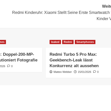
Weit
Redmi Kinderuhr: Xiaomi Stellt Seine Erste Smartwatch 
Kinder 
nes
leaked
Redmi
Smartphones
o: Doppel-200-MP-
Redmi Turbo 5 Pro Max:
tioniert Fotografie
Geekbench-Leak lässt
Konkurrenz alt aussehen
2026
0
Matteo Webber
15/01/2026
0