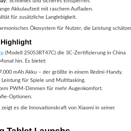
lay
: Schnelles und sicheres Entsperren.
Lange Akkulaufzeit mit raschem Aufladen.
tät für zusätzliche Langlebigkeit.
armonisches Ökosystem für Nutzer, die Leistung schätze
 Highlight
ro
(Modell 25053RT47C) die 3C-Zertifizierung in China
onat hin. Es bietet:
.000 mAh Akku – der größte in einem Redmi-Handy.
 Leistung für Spiele und Multitasking.
entem PWM-Dimmen für mehr Augenkomfort.
rafie-Optionen.
zeigt es die Innovationskraft von Xiaomi in seiner
 Tablet Launchs