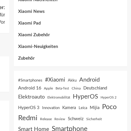
er:
Xiaomi News
für
Vor
Xiaomi Pad
Xiaomi Zubehör
Xiaomi-Neuigkeiten
Zubehör
Android
#Xiaomi
Akku
#Smartphones
Android 16
Deutschland
China
Apple
Beta-Test
HyperOS
Elektroauto
Elektromobilität
HyperOS 2
Poco
HyperOS 3
Mijia
Innovation
Kamera
Leica
Redmi
Schweiz
Sicherheit
Release
Review
Smartphone
Smart Home