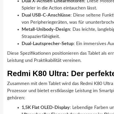
Dual X-Achsen-Linearmotoren
: Diese Motore
Spieler in die Action eintauchen lässt.
Dual USB-C-Anschlüsse
: Diese seltene Funkt
von Peripheriegeräten, was für ununterbroche
Metall-Unibody-Design
: Das leichte, langleb
Strapazierfähigkeit.
Dual-Lautsprecher-Setup
: Ein immersives Au
Diese Spezifikationen positionieren das Tablet als 
Leistung und Praktikabilität vereinen.
Redmi K80 Ultra: Der perfekte
Zusammen mit dem Tablet wird das Redmi K80 Ultra v
Prozessor und bietet erstklassige Leistung im Sma
gehören:
1,5K Flat OLED-Display
: Lebendige Farben un