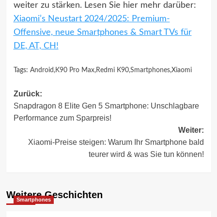
weiter zu stärken. Lesen Sie hier mehr darüber:
Xiaomi’s Neustart 2024/2025: Premium-
Offensive, neue Smartphones & Smart TVs für
DE, AT, CH!
Tags:
Android
,
K90 Pro Max
,
Redmi K90
,
Smartphones
,
Xiaomi
Beitragsnavigation
Zurück:
Snapdragon 8 Elite Gen 5 Smartphone: Unschlagbare
Performance zum Sparpreis!
Weiter:
Xiaomi-Preise steigen: Warum Ihr Smartphone bald
teurer wird & was Sie tun können!
Weitere Geschichten
Smartphones