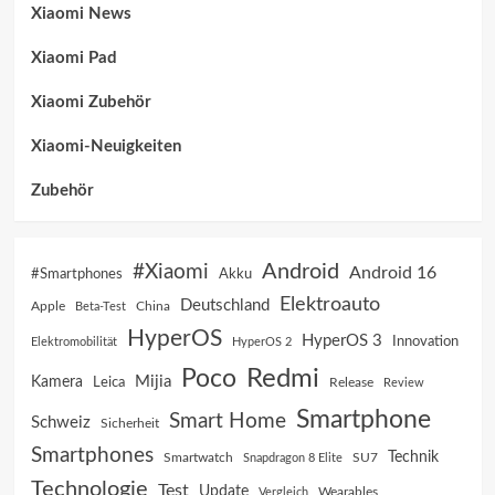
Xiaomi News
Xiaomi Pad
Xiaomi Zubehör
Xiaomi-Neuigkeiten
Zubehör
Android
#Xiaomi
Android 16
Akku
#Smartphones
Elektroauto
Deutschland
China
Apple
Beta-Test
HyperOS
HyperOS 3
Innovation
Elektromobilität
HyperOS 2
Poco
Redmi
Mijia
Kamera
Leica
Release
Review
Smartphone
Smart Home
Schweiz
Sicherheit
Smartphones
Technik
SU7
Smartwatch
Snapdragon 8 Elite
Technologie
Test
Update
Vergleich
Wearables