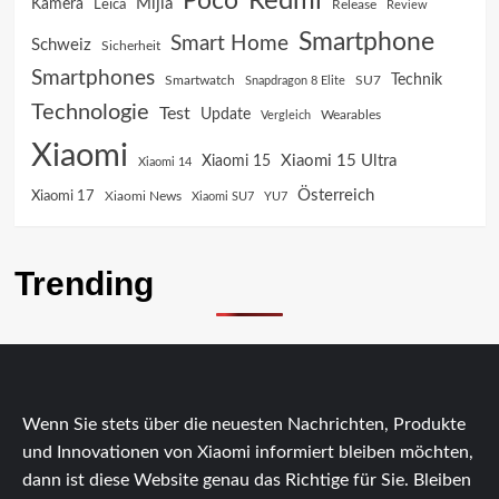
Poco
Redmi
Mijia
Kamera
Leica
Release
Review
Smartphone
Smart Home
Schweiz
Sicherheit
Smartphones
Technik
SU7
Smartwatch
Snapdragon 8 Elite
Technologie
Test
Update
Vergleich
Wearables
Xiaomi
Xiaomi 15 Ultra
Xiaomi 15
Xiaomi 14
Österreich
Xiaomi 17
Xiaomi News
Xiaomi SU7
YU7
Trending
Wenn Sie stets über die neuesten Nachrichten, Produkte
und Innovationen von Xiaomi informiert bleiben möchten,
dann ist diese Website genau das Richtige für Sie. Bleiben