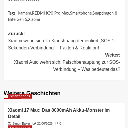
Tags:
Kamera
,
REDMI K90 Pro Max
,
Smartphone
,
Snapdragon 8
Elite Gen 5
,
Xiaomi
Beitragsnavigation
Zurück:
Xiaomi wehrt sich: Li Xiaoshuang dementiert „SOS 1-
Sekunden-Verbindung“ – Fakten & Reaktion!
Weiter:
Xiaomi Auto wehrt sich: Falschbehauptung zur SOS-
Verbindung – Was bedeutet das?
Weitere Geschichten
Smartphones
Xiaomi 17 Max: Das 8000mAh Akku-Monster im
Detail
Simon Baker
22/06/2026
0
Smartphones