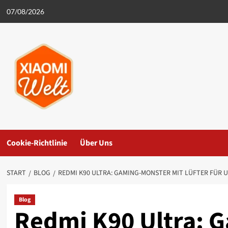
Zum
07/08/2026
Inhalt
springen
Cookie-Richtlinie
Über Uns
START
BLOG
REDMI K90 ULTRA: GAMING-MONSTER MIT LÜFTER FÜR U
Blog
Redmi K90 Ultra: 