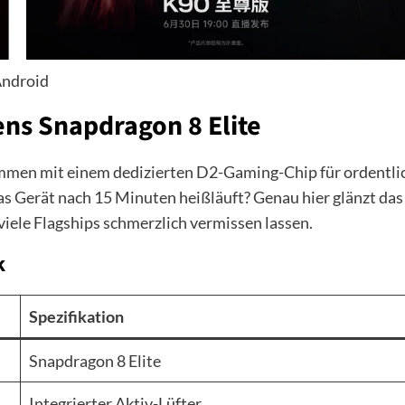
ndroid
ens Snapdragon 8 Elite
ammen mit einem dedizierten D2-Gaming-Chip für ordentli
as Gerät nach 15 Minuten heißläuft? Genau hier glänzt das
 viele Flagships schmerzlich vermissen lassen.
k
Spezifikation
Snapdragon 8 Elite
Integrierter Aktiv-Lüfter