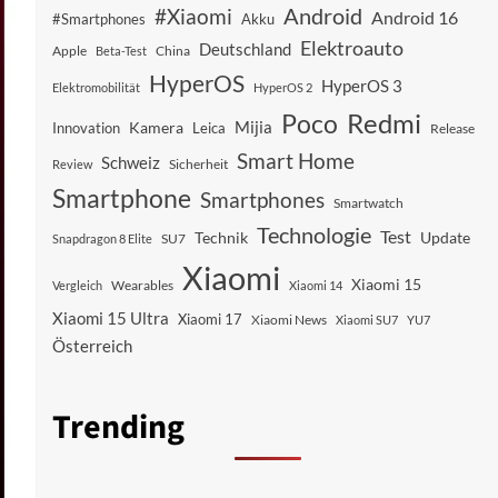
Android
#Xiaomi
Android 16
#Smartphones
Akku
Elektroauto
Deutschland
China
Apple
Beta-Test
HyperOS
HyperOS 3
Elektromobilität
HyperOS 2
Redmi
Poco
Mijia
Kamera
Innovation
Leica
Release
Smart Home
Schweiz
Sicherheit
Review
Smartphone
Smartphones
Smartwatch
Technologie
Test
Technik
Update
SU7
Snapdragon 8 Elite
Xiaomi
Xiaomi 15
Vergleich
Wearables
Xiaomi 14
Xiaomi 15 Ultra
Xiaomi 17
Xiaomi News
Xiaomi SU7
YU7
Österreich
Trending