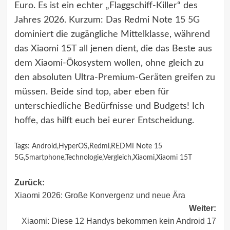
Euro. Es ist ein echter „Flaggschiff-Killer“ des
Jahres 2026. Kurzum: Das Redmi Note 15 5G
dominiert die zugängliche Mittelklasse, während
das Xiaomi 15T all jenen dient, die das Beste aus
dem Xiaomi-Ökosystem wollen, ohne gleich zu
den absoluten Ultra-Premium-Geräten greifen zu
müssen. Beide sind top, aber eben für
unterschiedliche Bedürfnisse und Budgets! Ich
hoffe, das hilft euch bei eurer Entscheidung.
Tags:
Android
,
HyperOS
,
Redmi
,
REDMI Note 15
5G
,
Smartphone
,
Technologie
,
Vergleich
,
Xiaomi
,
Xiaomi 15T
Beitragsnavigation
Zurück:
Xiaomi 2026: Große Konvergenz und neue Ära
Weiter:
Xiaomi: Diese 12 Handys bekommen kein Android 17