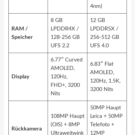
4nm)
8 GB
12 GB
RAM /
LPDDR4X /
LPDDR5X /
Speicher
128-256 GB
256-512 GB
UFS 2.2
UFS 4.0
6.77″ Curved
6.83″ Flat
AMOLED,
AMOLED,
Display
120Hz,
120Hz, 1.5K,
FHD+, 3200
3200 Nits
Nits
50MP Haupt
108MP Haupt
Leica + 50MP
(OIS) + 8MP
Telefoto +
Rückkamera
Ultraweitwink
12MP