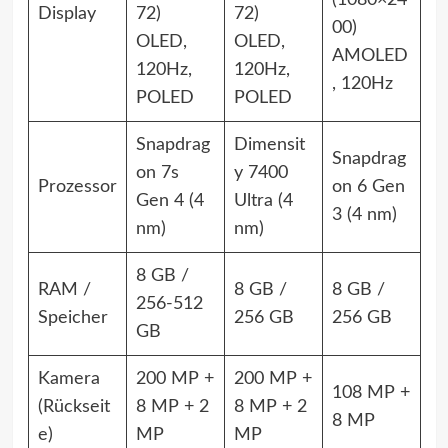
(1080×24
Display
72)
72)
00)
OLED,
OLED,
AMOLED
120Hz,
120Hz,
, 120Hz
POLED
POLED
Snapdrag
Dimensit
Snapdrag
on 7s
y 7400
Prozessor
on 6 Gen
Gen 4 (4
Ultra (4
3 (4 nm)
nm)
nm)
8 GB /
RAM /
8 GB /
8 GB /
256-512
Speicher
256 GB
256 GB
GB
Kamera
200 MP +
200 MP +
108 MP +
(Rückseit
8 MP + 2
8 MP + 2
8 MP
e)
MP
MP