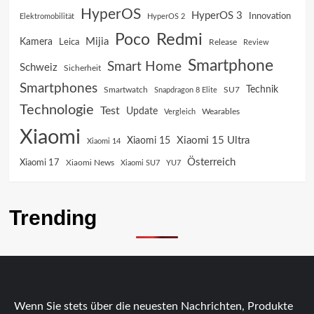
HyperOS
HyperOS 3
Innovation
Elektromobilität
HyperOS 2
Poco
Redmi
Mijia
Kamera
Leica
Release
Review
Smartphone
Smart Home
Schweiz
Sicherheit
Smartphones
Technik
SU7
Smartwatch
Snapdragon 8 Elite
Technologie
Test
Update
Vergleich
Wearables
Xiaomi
Xiaomi 15 Ultra
Xiaomi 15
Xiaomi 14
Österreich
Xiaomi 17
Xiaomi News
Xiaomi SU7
YU7
Trending
Wenn Sie stets über die neuesten Nachrichten, Produkte