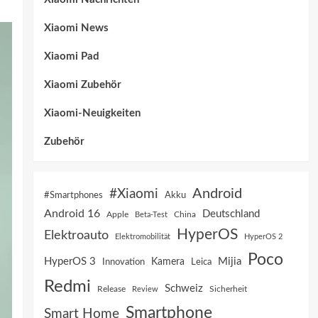
Xiaomi News
Xiaomi Pad
Xiaomi Zubehör
Xiaomi-Neuigkeiten
Zubehör
Android
#Xiaomi
Akku
#Smartphones
Android 16
Deutschland
China
Apple
Beta-Test
HyperOS
Elektroauto
Elektromobilität
HyperOS 2
Poco
HyperOS 3
Mijia
Innovation
Kamera
Leica
Redmi
Schweiz
Sicherheit
Release
Review
Smartphone
Smart Home