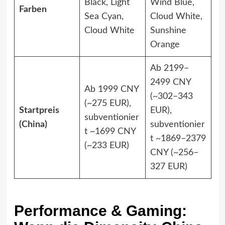
Black, Light
Wind Blue,
Farben
Sea Cyan,
Cloud White,
Cloud White
Sunshine
Orange
Ab 2199–
2499 CNY
Ab 1999 CNY
(~302–343
(~275 EUR),
Startpreis
EUR),
subventionier
(China)
subventionier
t ~1699 CNY
t ~1869–2379
(~233 EUR)
CNY (~256–
327 EUR)
Performance & Gaming: