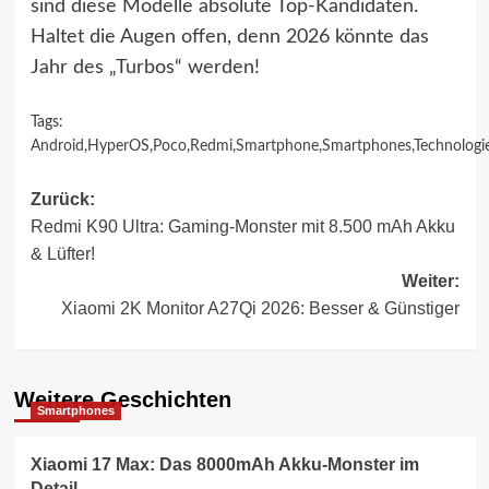
sind diese Modelle absolute Top-Kandidaten.
Haltet die Augen offen, denn 2026 könnte das
Jahr des „Turbos“ werden!
Tags:
Android
,
HyperOS
,
Poco
,
Redmi
,
Smartphone
,
Smartphones
,
Technologi
Beitragsnavigation
Zurück:
Redmi K90 Ultra: Gaming-Monster mit 8.500 mAh Akku
& Lüfter!
Weiter:
Xiaomi 2K Monitor A27Qi 2026: Besser & Günstiger
Weitere Geschichten
Smartphones
Xiaomi 17 Max: Das 8000mAh Akku-Monster im
Detail