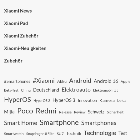
Xiaomi News
Xiaomi Pad
Xiaomi Zubehör
Xiaomi-Neuigkeiten
Zubehör
Android
#Xiaomi
Android 16
#Smartphones
Akku
Apple
Elektroauto
Deutschland
China
Beta-Test
Elektromobilität
HyperOS
HyperOS 3
Kamera
Innovation
Leica
HyperOS 2
Redmi
Poco
Mijia
Schweiz
Sicherheit
Release
Review
Smartphone
Smart Home
Smartphones
Technologie
Test
Technik
SU7
Smartwatch
Snapdragon 8 Elite