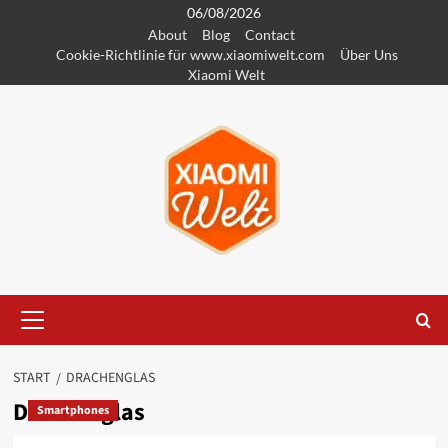
Zum
06/08/2026
About
Blog
Contact
Inhalt
Cookie-Richtlinie für www.xiaomiwelt.com
Über Uns
springen
Xiaomi Welt
Primäres
Menü
START
DRACHENGLAS
Drachenglas
Smartphones