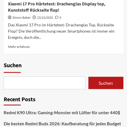
Xiaomi 17 Pro Härtetest: Drachenglas Display top,
Kunststoff Rückseite flop!
Simon Baker
23/10/2025
0
Das Xiaomi 17 Pro im Härtetest: Drachenglas Top, Rückseite
Flop? Die Veröffentlichung neuer Smartphones ist immer ein
Ereignis, doch die...
Mehr
Mehr erfahren
Informationen
über
Xiaomi
Suchen
17
Pro
Härtetest:
Suchen
Drachenglas
Display
top,
Recent Posts
Kunststoff
Rückseite
flop!
Redmi K90 Ultra: Gaming-Monster mit Lüfter für unter 440$
Die besten Redmi Buds 2026: Kaufberatung für jedes Budget