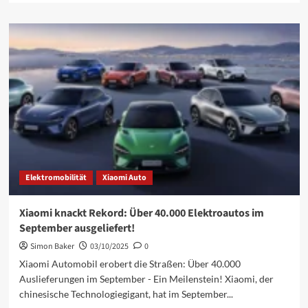
über
Xiaomi
knackt
Rekord!
Über
400.000
Elektroautos
ausgeliefert:
Was
bedeutet
das
für
Sie?
Elektromobilität
Xiaomi Auto
Xiaomi knackt Rekord: Über 40.000 Elektroautos im
September ausgeliefert!
Simon Baker
03/10/2025
0
Xiaomi Automobil erobert die Straßen: Über 40.000
Auslieferungen im September - Ein Meilenstein! Xiaomi, der
chinesische Technologiegigant, hat im September...