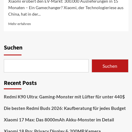
Xiaomi erobert den EV-Markt: 300.000 Auslieferungen in 15
Monaten – Ein Gamechanger? Xiaomi, der Technologieriese aus
China, hat in der...
Mehr
Mehr erfahren
Informationen
über
Xiaomi
EV:
Suchen
300.000
Autos
in
Suchen
15
Mon.
–
Recent Posts
Tesla
&
BYD
Redmi K90 Ultra: Gaming-Monster mit Lüfter für unter 440$
im
Visier
Die besten Redmi Buds 2026: Kaufberatung für jedes Budget
Xiaomi 17 Max: Das 8000mAh Akku-Monster im Detail
Xiaomi 18 Pro: Privacy Display & 200MP Kamera