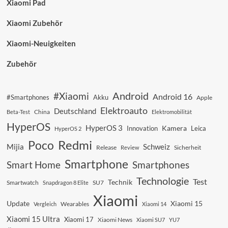
Xiaomi Pad
Xiaomi Zubehör
Xiaomi-Neuigkeiten
Zubehör
Android
#Xiaomi
Android 16
#Smartphones
Akku
Apple
Elektroauto
Deutschland
China
Beta-Test
Elektromobilität
HyperOS
HyperOS 3
Kamera
Innovation
Leica
HyperOS 2
Redmi
Poco
Mijia
Schweiz
Sicherheit
Release
Review
Smartphone
Smart Home
Smartphones
Technologie
Test
Technik
SU7
Smartwatch
Snapdragon 8 Elite
Xiaomi
Update
Xiaomi 15
Vergleich
Wearables
Xiaomi 14
Xiaomi 15 Ultra
Xiaomi 17
Xiaomi News
Xiaomi SU7
YU7