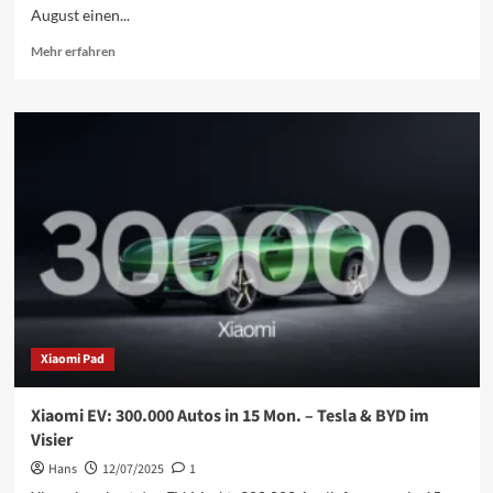
August einen...
Mehr
Mehr erfahren
Informationen
über
Xiaomi
Elektroauto-
Boom:
Über
36.000
Fahrzeuge
im
August
ausgeliefert
–
YU7
SUV
Xiaomi Pad
glänzt!
Xiaomi EV: 300.000 Autos in 15 Mon. – Tesla & BYD im
Visier
Hans
12/07/2025
1