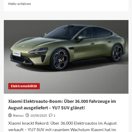
Mehr
Mehr erfahren
Informationen
über
Xiaomi
knackt
Rekord:
Über
40.000
Elektroautos
im
September
ausgeliefert!
Elektromobilität
Xiaomi Elektroauto-Boom: Über 36.000 Fahrzeuge im
August ausgeliefert – YU7 SUV glänzt!
Marcus
10/09/2025
1
Xiaomi knackt Rekord: Über 36.000 Elektroautos im August
verkauft – YU7 SUV mit rasantem Wachstum Xiaomi hat im