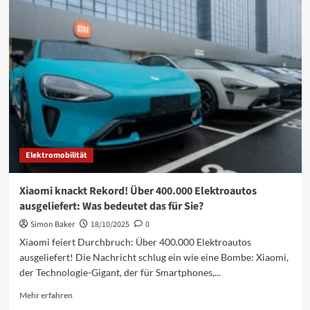
SU7:
Neue
Generation
kommt,
alte
läuft
aus
Elektromobilität
Xiaomi knackt Rekord! Über 400.000 Elektroautos
ausgeliefert: Was bedeutet das für Sie?
Simon Baker
18/10/2025
0
Xiaomi feiert Durchbruch: Über 400.000 Elektroautos
ausgeliefert! Die Nachricht schlug ein wie eine Bombe: Xiaomi,
der Technologie-Gigant, der für Smartphones,...
Mehr
Mehr erfahren
Informationen