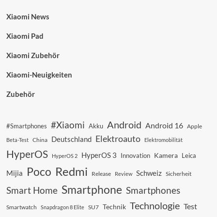
Xiaomi News
Xiaomi Pad
Xiaomi Zubehör
Xiaomi-Neuigkeiten
Zubehör
Android
#Xiaomi
Android 16
#Smartphones
Akku
Apple
Elektroauto
Deutschland
China
Beta-Test
Elektromobilität
HyperOS
HyperOS 3
Kamera
Innovation
Leica
HyperOS 2
Redmi
Poco
Mijia
Schweiz
Sicherheit
Release
Review
Smartphone
Smart Home
Smartphones
Technologie
Test
Technik
SU7
Smartwatch
Snapdragon 8 Elite