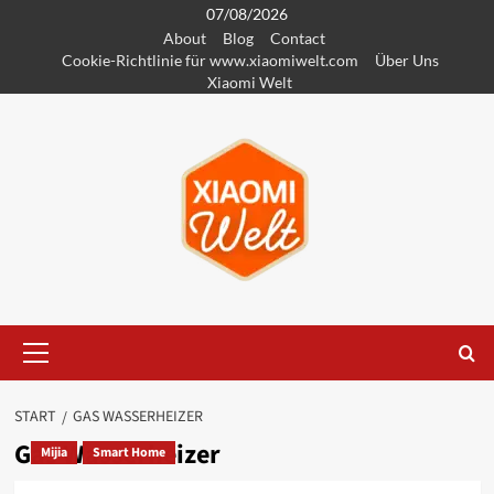
Zum
07/08/2026
About
Blog
Contact
Inhalt
Cookie-Richtlinie für www.xiaomiwelt.com
Über Uns
springen
Xiaomi Welt
Primäres
Menü
START
GAS WASSERHEIZER
Gas Wasserheizer
Mijia
Smart Home