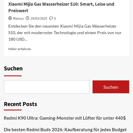
Xiaomi Mijia Gas Wasserheizer S10: Smart, Leise und
Preiswert
Marcus
29/03/2025
0
Entdecken Sie den neuesten Xiaomi Mijia Gas Wasserheizer
S10, der mit modernster Technologie und einem Preis von nur
180 USD...
Mehr
Mehr erfahren
Informationen
über
Xiaomi
Suchen
Mijia
Gas
Wasserheizer
Suchen
S10:
Smart,
Leise
Recent Posts
und
Preiswert
Redmi K90 Ultra: Gaming-Monster mit Lüfter für unter 440$
Die besten Redmi Buds 2026: Kaufberatung für jedes Budget