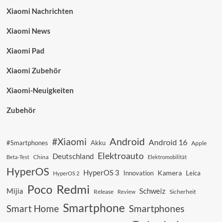
Xiaomi Nachrichten
Xiaomi News
Xiaomi Pad
Xiaomi Zubehör
Xiaomi-Neuigkeiten
Zubehör
Android
#Xiaomi
Android 16
#Smartphones
Akku
Apple
Elektroauto
Deutschland
China
Beta-Test
Elektromobilität
HyperOS
HyperOS 3
Kamera
Innovation
Leica
HyperOS 2
Redmi
Poco
Mijia
Schweiz
Sicherheit
Release
Review
Smartphone
Smart Home
Smartphones