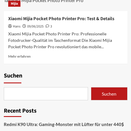
Tag para Mijia Pocket Photo Printer Pro
Mijia
Xiaomi Mijia Pocket Photo Printer Pro: Test & Details
Hans
09/06/2025
3
Xiaomi Mijia Pocket Photo Printer Pro: Professionelle
Fotodrucker-Qualität im Taschenformat Die Xiaomi Mijia
Pocket Photo Printer Pro revolutioniert das mobile...
Mehr
Mehr erfahren
Informationen
über
Xiaomi
Suchen
Mijia
Pocket
Photo
Suchen
Printer
Pro:
Test
Recent Posts
&
Details
Redmi K90 Ultra: Gaming-Monster mit Lüfter für unter 440$