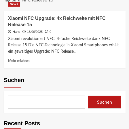
Tag para NFC Release 15
News
Xiaomi NFC Upgrade: 4x Reichweite mit NFC
Release 15
Hans
18/06/2025
0
Xiaomi revolutioniert NFC: 4-fache Reichweite dank NFC
Release 15 Die NFC-Technologie in Xiaomi Smartphones erhält
ein gewaltiges Upgrade: NFC Release...
Mehr
Mehr erfahren
Informationen
über
Xiaomi
Suchen
NFC
Upgrade:
4x
Reichweite
Suchen
mit
NFC
Release
15
Recent Posts