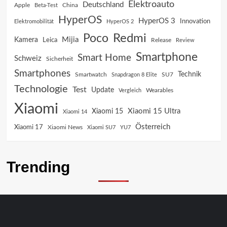
Elektroauto
Deutschland
China
Apple
Beta-Test
HyperOS
HyperOS 3
Innovation
Elektromobilität
HyperOS 2
Poco
Redmi
Mijia
Kamera
Leica
Release
Review
Smartphone
Smart Home
Schweiz
Sicherheit
Smartphones
Technik
SU7
Smartwatch
Snapdragon 8 Elite
Technologie
Test
Update
Vergleich
Wearables
Xiaomi
Xiaomi 15 Ultra
Xiaomi 15
Xiaomi 14
Österreich
Xiaomi 17
Xiaomi News
Xiaomi SU7
YU7
Trending