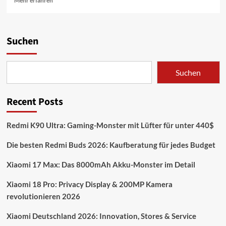
Mehr erfahren
Informationen
über
Xiaomi
17
Suchen
Pro
Max:
Revolutionäres
Suchen
Retro-
Gaming
mit
Recent Posts
Dual-
Screen-
Hülle!
Redmi K90 Ultra: Gaming-Monster mit Lüfter für unter 440$
Die besten Redmi Buds 2026: Kaufberatung für jedes Budget
Xiaomi 17 Max: Das 8000mAh Akku-Monster im Detail
Xiaomi 18 Pro: Privacy Display & 200MP Kamera
revolutionieren 2026
Xiaomi Deutschland 2026: Innovation, Stores & Service