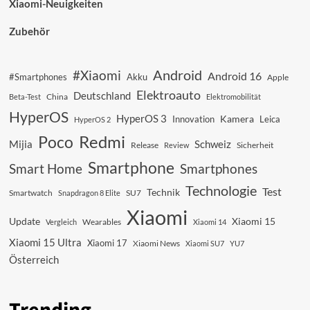
Xiaomi-Neuigkeiten
Zubehör
Android
#Xiaomi
Android 16
#Smartphones
Akku
Apple
Elektroauto
Deutschland
China
Beta-Test
Elektromobilität
HyperOS
HyperOS 3
Kamera
Innovation
Leica
HyperOS 2
Redmi
Poco
Mijia
Schweiz
Sicherheit
Release
Review
Smartphone
Smart Home
Smartphones
Technologie
Test
Technik
SU7
Smartwatch
Snapdragon 8 Elite
Xiaomi
Update
Xiaomi 15
Vergleich
Wearables
Xiaomi 14
Xiaomi 15 Ultra
Xiaomi 17
Xiaomi News
Xiaomi SU7
YU7
Österreich