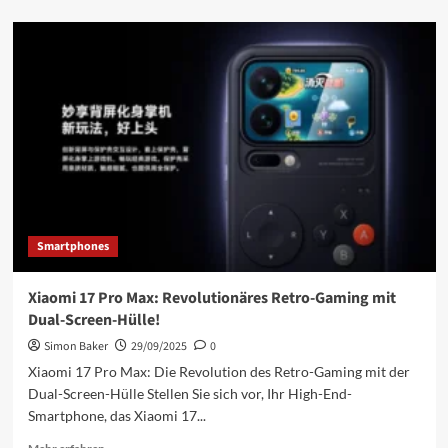
über
Xiaomi
17
Pro
Max:
Dein
Smartphone
wird
zur
Retro-
Konsole!
Enthüllung
&
Smartphones
Infos
Xiaomi 17 Pro Max: Revolutionäres Retro-Gaming mit
Dual-Screen-Hülle!
Simon Baker
29/09/2025
0
Xiaomi 17 Pro Max: Die Revolution des Retro-Gaming mit der
Dual-Screen-Hülle Stellen Sie sich vor, Ihr High-End-
Smartphone, das Xiaomi 17...
Mehr