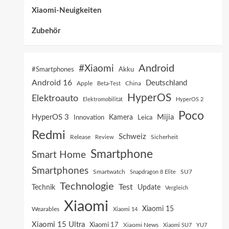
Xiaomi-Neuigkeiten
Zubehör
Android
#Xiaomi
Akku
#Smartphones
Android 16
Deutschland
China
Apple
Beta-Test
HyperOS
Elektroauto
Elektromobilität
HyperOS 2
Poco
HyperOS 3
Mijia
Innovation
Kamera
Leica
Redmi
Schweiz
Sicherheit
Release
Review
Smartphone
Smart Home
Smartphones
SU7
Smartwatch
Snapdragon 8 Elite
Technologie
Test
Technik
Update
Vergleich
Xiaomi
Xiaomi 15
Wearables
Xiaomi 14
Xiaomi 15 Ultra
Xiaomi 17
Xiaomi News
Xiaomi SU7
YU7