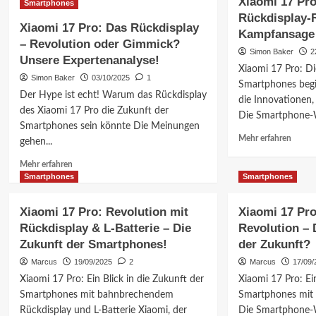
Xiaomi 17 Pro
Smartphones
Rückdisplay-
Xiaomi 17 Pro: Das Rückdisplay
Kampfansage 
– Revolution oder Gimmick?
Simon Baker
2
Unsere Expertenanalyse!
Xiaomi 17 Pro: Di
Simon Baker
03/10/2025
1
Smartphones begin
Der Hype ist echt! Warum das Rückdisplay
die Innovationen,
des Xiaomi 17 Pro die Zukunft der
Die Smartphone-W
Smartphones sein könnte Die Meinungen
Mehr
Mehr erfahren
gehen...
Inform
Mehr
über
Mehr erfahren
Informationen
Smartphones
Smartphones
Xiaom
über
17
Xiaomi
Pro
Xiaomi 17 Pro: Revolution mit
Xiaomi 17 Pro
17
enthüll
Rückdisplay & L-Batterie – Die
Revolution –
Pro:
Rückdi
Zukunft der Smartphones!
der Zukunft?
Das
Revolu
Rückdisplay
&
Marcus
19/09/2025
2
Marcus
17/09/
–
Kampf
Xiaomi 17 Pro: Ein Blick in die Zukunft der
Xiaomi 17 Pro: Ein
Revolution
an
Smartphones mit bahnbrechendem
Smartphones mit 
oder
iPhone
Rückdisplay und L-Batterie Xiaomi, der
Gimmick?
Die Smartphone-We