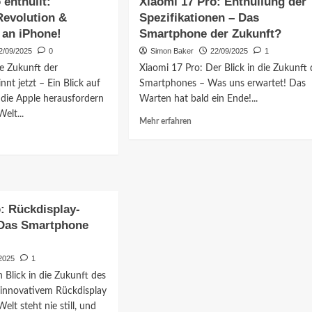
 enthüllt:
Xiaomi 17 Pro: Enthüllung der
Revolution &
Spezifikationen – Das
an iPhone!
Smartphone der Zukunft?
2/09/2025
0
Simon Baker
22/09/2025
1
e Zukunft der
Xiaomi 17 Pro: Der Blick in die Zukunft 
nt jetzt – Ein Blick auf
Smartphones – Was uns erwartet! Das
 die Apple herausfordern
Warten hat bald ein Ende!...
elt...
Mehr
Mehr erfahren
Informationen
über
ationen
Xiaomi
17
i
Pro:
Enthüllung
: Rückdisplay-
der
t:
 Das Smartphone
Spezifikationen
splay-
–
tion
Das
2025
1
Smartphone
ansage
 Blick in die Zukunft des
der
innovativem Rückdisplay
Zukunft?
!
lt steht nie still, und