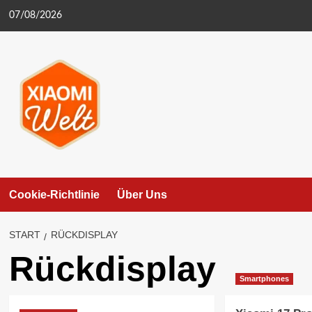
Zum
07/08/2026
Inhalt
springen
Cookie-Richtlinie
Über Uns
START
RÜCKDISPLAY
Rückdisplay
Smartphones