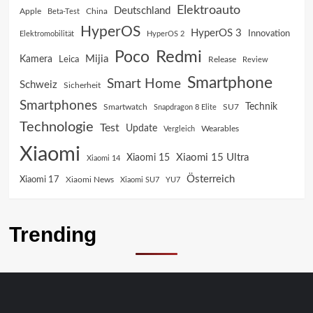
Elektroauto
Deutschland
China
Apple
Beta-Test
HyperOS
HyperOS 3
Innovation
Elektromobilität
HyperOS 2
Poco
Redmi
Mijia
Kamera
Leica
Release
Review
Smartphone
Smart Home
Schweiz
Sicherheit
Smartphones
Technik
SU7
Smartwatch
Snapdragon 8 Elite
Technologie
Test
Update
Vergleich
Wearables
Xiaomi
Xiaomi 15 Ultra
Xiaomi 15
Xiaomi 14
Österreich
Xiaomi 17
Xiaomi News
Xiaomi SU7
YU7
Trending