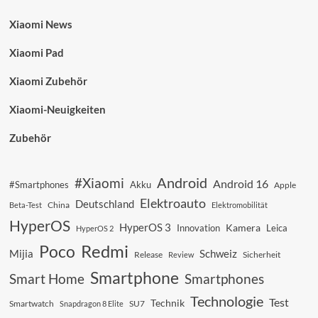
Xiaomi News
Xiaomi Pad
Xiaomi Zubehör
Xiaomi-Neuigkeiten
Zubehör
Android
#Xiaomi
Android 16
#Smartphones
Akku
Apple
Elektroauto
Deutschland
China
Beta-Test
Elektromobilität
HyperOS
HyperOS 3
Kamera
Innovation
Leica
HyperOS 2
Redmi
Poco
Mijia
Schweiz
Sicherheit
Release
Review
Smartphone
Smart Home
Smartphones
Technologie
Test
Technik
SU7
Smartwatch
Snapdragon 8 Elite