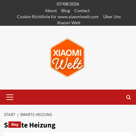
Zum
07/08/2026
About
Blog
Contact
Inhalt
Cookie-Richtlinie für www.xiaomiwelt.com
Über Uns
springen
Xiaomi Welt
Primäres
Menü
START
SMARTE HEIZUNG
Smarte Heizung
Blog