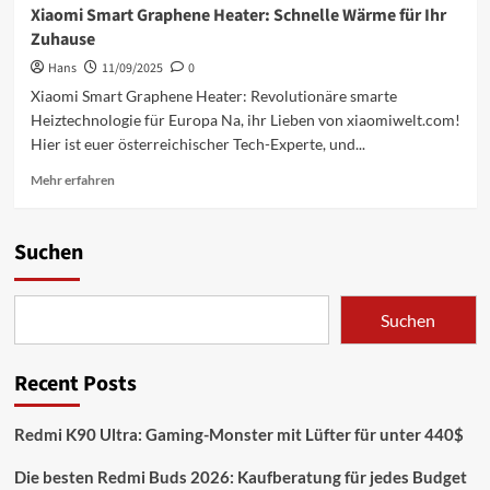
Xiaomi Smart Graphene Heater: Schnelle Wärme für Ihr
Zuhause
Hans
11/09/2025
0
Xiaomi Smart Graphene Heater: Revolutionäre smarte
Heiztechnologie für Europa Na, ihr Lieben von xiaomiwelt.com!
Hier ist euer österreichischer Tech-Experte, und...
Mehr
Mehr erfahren
Informationen
über
Xiaomi
Suchen
Smart
Graphene
Heater:
Suchen
Schnelle
Wärme
für
Recent Posts
Ihr
Zuhause
Redmi K90 Ultra: Gaming-Monster mit Lüfter für unter 440$
Die besten Redmi Buds 2026: Kaufberatung für jedes Budget