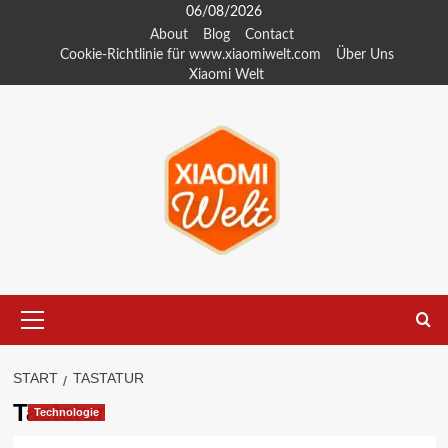
Zum
06/08/2026
Inhalt
About
Blog
Contact
Cookie-Richtlinie für www.xiaomiwelt.com
Über Uns
springen
Xiaomi Welt
Primäres
Menü
START
TASTATUR
Tastatur
Technologie