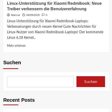
Linux-Unterstützung für Xiaomi Redmibook: Neue
Treiber verbessern die Benutzererfahrung
Marcus
08/09/2025
0
Linux-Unterstützung für Xiaomi Redmibook-Laptops:
Verbesserungen durch neuen Kernel Gute Nachrichten für
Linux-Nutzer von Xiaomi Redmibook-Laptops! Der kommende
Linux 6.18 Kernel...
Mehr
Mehr erfahren
Informationen
über
Linux-
Suchen
Unterstützung
für
Xiaomi
Redmibook:
Suchen
Neue
Treiber
verbessern
die
Recent Posts
Benutzererfahrung