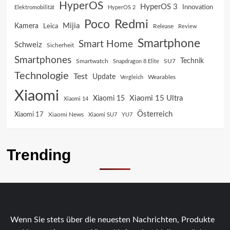
HyperOS
HyperOS 3
Innovation
Elektromobilität
HyperOS 2
Poco
Redmi
Mijia
Kamera
Leica
Release
Review
Smartphone
Smart Home
Schweiz
Sicherheit
Smartphones
Technik
SU7
Smartwatch
Snapdragon 8 Elite
Technologie
Test
Update
Vergleich
Wearables
Xiaomi
Xiaomi 15 Ultra
Xiaomi 15
Xiaomi 14
Österreich
Xiaomi 17
Xiaomi News
Xiaomi SU7
YU7
Trending
Wenn Sie stets über die neuesten Nachrichten, Produkte