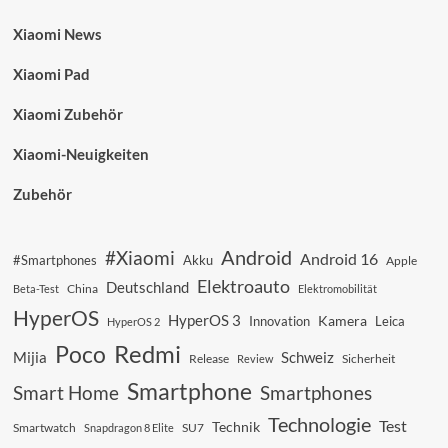
Xiaomi News
Xiaomi Pad
Xiaomi Zubehör
Xiaomi-Neuigkeiten
Zubehör
Android
#Xiaomi
Android 16
#Smartphones
Akku
Apple
Elektroauto
Deutschland
China
Beta-Test
Elektromobilität
HyperOS
HyperOS 3
Kamera
Innovation
Leica
HyperOS 2
Redmi
Poco
Mijia
Schweiz
Sicherheit
Release
Review
Smartphone
Smart Home
Smartphones
Technologie
Test
Technik
SU7
Smartwatch
Snapdragon 8 Elite