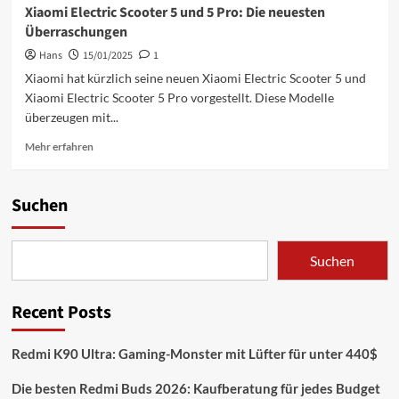
Xiaomi Electric Scooter 5 und 5 Pro: Die neuesten
Überraschungen
Hans
15/01/2025
1
Xiaomi hat kürzlich seine neuen Xiaomi Electric Scooter 5 und
Xiaomi Electric Scooter 5 Pro vorgestellt. Diese Modelle
überzeugen mit...
Mehr
Mehr erfahren
Informationen
über
Xiaomi
Suchen
Electric
Scooter
5
Suchen
und
5
Pro:
Recent Posts
Die
neuesten
Überraschungen
Redmi K90 Ultra: Gaming-Monster mit Lüfter für unter 440$
Die besten Redmi Buds 2026: Kaufberatung für jedes Budget