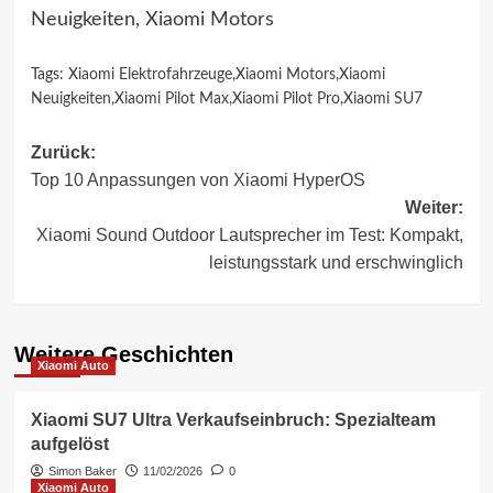
Neuigkeiten, Xiaomi Motors
Tags:
Xiaomi Elektrofahrzeuge
,
Xiaomi Motors
,
Xiaomi
Neuigkeiten
,
Xiaomi Pilot Max
,
Xiaomi Pilot Pro
,
Xiaomi SU7
Beitragsnavigation
Zurück:
Top 10 Anpassungen von Xiaomi HyperOS
Weiter:
Xiaomi Sound Outdoor Lautsprecher im Test: Kompakt,
leistungsstark und erschwinglich
Weitere Geschichten
Xiaomi Auto
Xiaomi SU7 Ultra Verkaufseinbruch: Spezialteam
aufgelöst
Simon Baker
11/02/2026
0
Xiaomi Auto