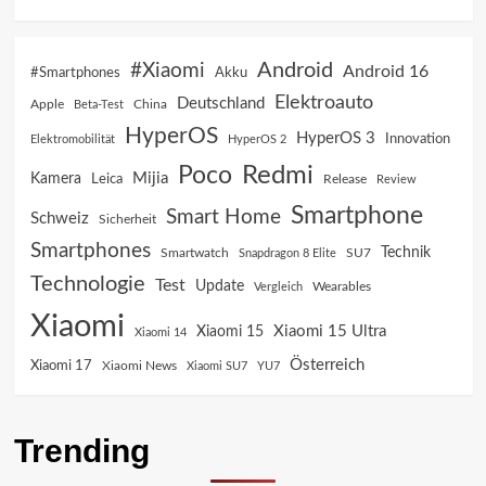
Android
#Xiaomi
Android 16
Akku
#Smartphones
Elektroauto
Deutschland
China
Apple
Beta-Test
HyperOS
HyperOS 3
Innovation
Elektromobilität
HyperOS 2
Poco
Redmi
Mijia
Kamera
Leica
Release
Review
Smartphone
Smart Home
Schweiz
Sicherheit
Smartphones
Technik
SU7
Smartwatch
Snapdragon 8 Elite
Technologie
Test
Update
Vergleich
Wearables
Xiaomi
Xiaomi 15 Ultra
Xiaomi 15
Xiaomi 14
Österreich
Xiaomi 17
Xiaomi News
Xiaomi SU7
YU7
Trending