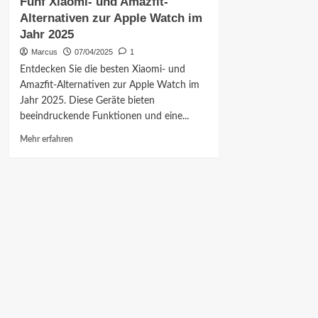
Fünf Xiaomi- und Amazfit-
Alternativen zur Apple Watch im
Jahr 2025
Marcus
07/04/2025
1
Entdecken Sie die besten Xiaomi- und
Amazfit-Alternativen zur Apple Watch im
Jahr 2025. Diese Geräte bieten
beeindruckende Funktionen und eine...
Mehr
Mehr erfahren
Informationen
über
Fünf
Xiaomi-
und
Amazfit-
Alternativen
zur
Apple
Watch
im
Jahr
2025