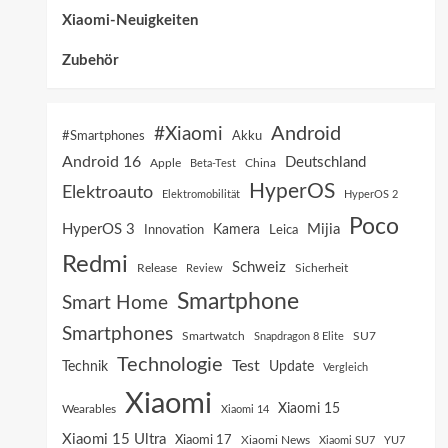
Xiaomi-Neuigkeiten
Zubehör
Android
#Xiaomi
Akku
#Smartphones
Android 16
Deutschland
China
Apple
Beta-Test
HyperOS
Elektroauto
Elektromobilität
HyperOS 2
Poco
HyperOS 3
Mijia
Innovation
Kamera
Leica
Redmi
Schweiz
Sicherheit
Release
Review
Smartphone
Smart Home
Smartphones
SU7
Smartwatch
Snapdragon 8 Elite
Technologie
Test
Technik
Update
Vergleich
Xiaomi
Xiaomi 15
Wearables
Xiaomi 14
Xiaomi 15 Ultra
Xiaomi 17
Xiaomi News
Xiaomi SU7
YU7