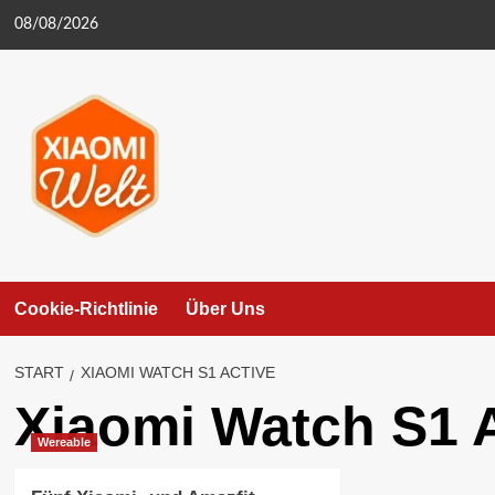
Zum
08/08/2026
Inhalt
springen
Cookie-Richtlinie
Über Uns
START
XIAOMI WATCH S1 ACTIVE
Xiaomi Watch S1 
Wereable