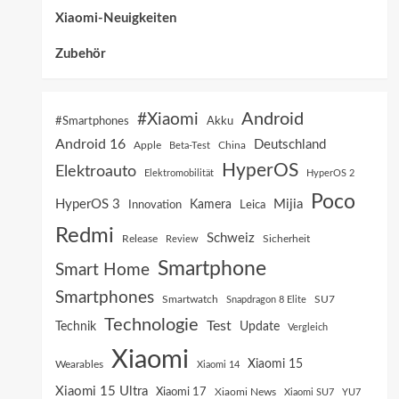
Xiaomi-Neuigkeiten
Zubehör
Android
#Xiaomi
Akku
#Smartphones
Android 16
Deutschland
China
Apple
Beta-Test
HyperOS
Elektroauto
Elektromobilität
HyperOS 2
Poco
HyperOS 3
Mijia
Innovation
Kamera
Leica
Redmi
Schweiz
Sicherheit
Release
Review
Smartphone
Smart Home
Smartphones
SU7
Smartwatch
Snapdragon 8 Elite
Technologie
Test
Technik
Update
Vergleich
Xiaomi
Xiaomi 15
Wearables
Xiaomi 14
Xiaomi 15 Ultra
Xiaomi 17
Xiaomi News
Xiaomi SU7
YU7