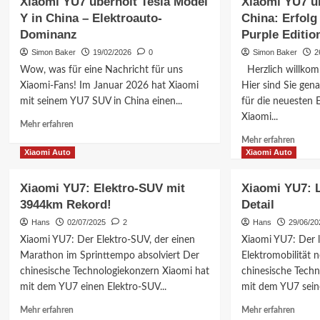
Xiaomi YU7 überholt Tesla Model
Xiaomi YU7 üb
Y in China – Elektroauto-
China: Erfolg 
Dominanz
Purple Editio
Simon Baker
19/02/2026
0
Simon Baker
2
Wow, was für eine Nachricht für uns
Herzlich willkom
Xiaomi-Fans! Im Januar 2026 hat Xiaomi
Hier sind Sie gena
mit seinem YU7 SUV in China einen...
für die neuesten
Xiaomi...
Mehr
Mehr erfahren
Informationen
Mehr
Mehr erfahren
über
Inform
Xiaomi Auto
Xiaomi Auto
Xiaomi
über
YU7
Xiaom
Xiaomi YU7: Elektro-SUV mit
Xiaomi YU7: 
überholt
YU7
3944km Rekord!
Detail
Tesla
überho
Model
Tesla
Hans
02/07/2025
2
Hans
29/06/20
Y
in
Xiaomi YU7: Der Elektro-SUV, der einen
Xiaomi YU7: Der l
in
China:
Marathon im Sprinttempo absolviert Der
Elektromobilität n
China
Erfolg
chinesische Technologiekonzern Xiaomi hat
chinesische Techn
–
gefeier
Elektroauto-
mit dem YU7 einen Elektro-SUV...
mit dem YU7 seine
mit
Dominanz
Crystal
Mehr
Mehr
Mehr erfahren
Mehr erfahren
Purple