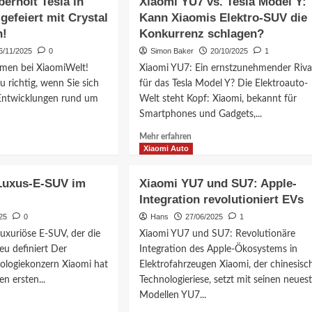
erholt Tesla in
Xiaomi YU7 vs. Tesla Model Y:
gefeiert mit Crystal
Kann Xiaomis Elektro-SUV die
n!
Konkurrenz schlagen?
6/11/2025
0
Simon Baker
20/10/2025
1
men bei XiaomiWelt!
Xiaomi YU7: Ein ernstzunehmender Riva
u richtig, wenn Sie sich
für das Tesla Model Y? Die Elektroauto-
 Entwicklungen rund um
Welt steht Kopf: Xiaomi, bekannt für
Smartphones und Gadgets,...
Mehr
Mehr erfahren
ationen
Informationen
Xiaomi Auto
über
i
Xiaomi
Luxus-E-SUV im
Xiaomi YU7 und SU7: Apple-
YU7
Integration revolutioniert EVs
lt
vs.
Tesla
25
0
Hans
27/06/2025
1
Model
uxuriöse E-SUV, der die
Xiaomi YU7 und SU7: Revolutionäre
Y:
eu definiert Der
Integration des Apple-Ökosystems in
Kann
ologiekonzern Xiaomi hat
Elektrofahrzeugen Xiaomi, der chinesisc
t
Xiaomis
n ersten...
Technologieriese, setzt mit seinen neues
Elektro-
SUV
Modellen YU7...
die