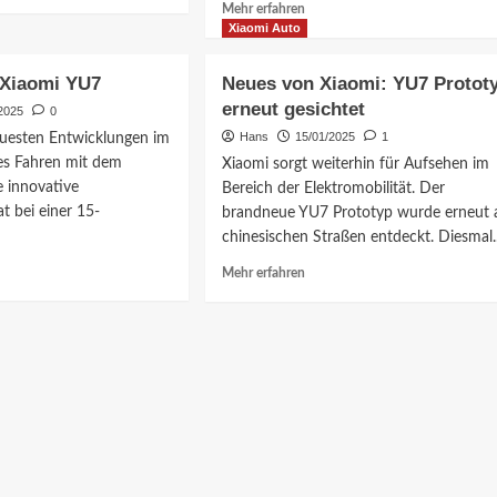
ationen
Mehr
Mehr erfahren
n!
Konkurrenz
Informationen
Xiaomi Auto
schlagen?
i
über
Xiaomi
 Xiaomi YU7
Neues von Xiaomi: YU7 Protot
YU7
erneut gesichtet
2025
0
und
SU7:
Hans
15/01/2025
1
euesten Entwicklungen im
Apple-
s Fahren mit dem
Xiaomi sorgt weiterhin für Aufsehen im
Integration
 innovative
Bereich der Elektromobilität. Der
revolutioniert
t bei einer 15-
brandneue YU7 Prototyp wurde erneut 
EVs
chinesischen Straßen entdeckt. Diesmal..
Mehr
Mehr erfahren
ationen
Informationen
über
rt
Neues
von
i
Xiaomi:
YU7
Prototyp
erneut
gesichtet