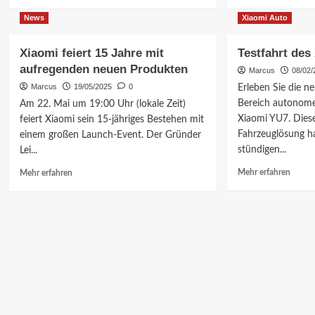
Informationen
Inform
Editio
über
über
News
Xiaomi Auto
Xiaomi
Xiaom
YU7:
YU7:
Xiaomi feiert 15 Jahre mit
Testfahrt des
Elektro-
Luxus-
aufregenden neuen Produkten
SUV
E-
Marcus
08/02/
mit
SUV
Marcus
19/05/2025
0
Erleben Sie die n
3944km
im
Bereich autonome
Am 22. Mai um 19:00 Uhr (lokale Zeit)
Rekord!
Detail
Xiaomi YU7. Diese
feiert Xiaomi sein 15-jähriges Bestehen mit
Fahrzeuglösung ha
einem großen Launch-Event. Der Gründer
stündigen...
Lei...
Mehr
Mehr
Mehr erfahren
Mehr erfahren
Inform
Informationen
über
über
Testfah
Xiaomi
des
feiert
Xiaom
15
YU7
Jahre
mit
aufregenden
neuen
Produkten