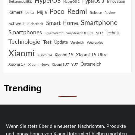
HyperOS
HyperOS 3
Innovation
Elektromobilität
HyperOS 2
Poco
Redmi
Mijia
Kamera
Leica
Release
Review
Smartphone
Smart Home
Schweiz
Sicherheit
Smartphones
Technik
SU7
Smartwatch
Snapdragon 8 Elite
Technologie
Test
Update
Vergleich
Wearables
Xiaomi
Xiaomi 15 Ultra
Xiaomi 15
Xiaomi 14
Österreich
Xiaomi 17
Xiaomi News
Xiaomi SU7
YU7
Trending
Wenn Sie stets über die neuesten Nachrichten, Produkte
und Innovationen von Xiaomi informiert bleiben möchten,