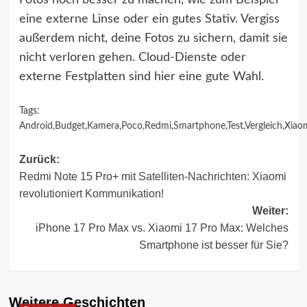
Fotos noch besser zu machen, wie zum Beispiel
eine externe Linse oder ein gutes Stativ. Vergiss
außerdem nicht, deine Fotos zu sichern, damit sie
nicht verloren gehen. Cloud-Dienste oder
externe Festplatten sind hier eine gute Wahl.
Tags:
Android
,
Budget
,
Kamera
,
Poco
,
Redmi
,
Smartphone
,
Test
,
Vergleich
,
Xiao
Beitragsnavigation
Zurück:
Redmi Note 15 Pro+ mit Satelliten-Nachrichten: Xiaomi
revolutioniert Kommunikation!
Weiter:
iPhone 17 Pro Max vs. Xiaomi 17 Pro Max: Welches
Smartphone ist besser für Sie?
Weitere Geschichten