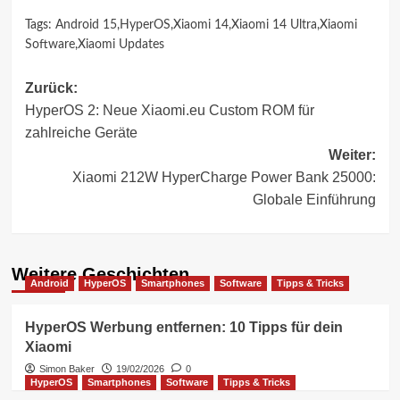
Tags:
Android 15
,
HyperOS
,
Xiaomi 14
,
Xiaomi 14 Ultra
,
Xiaomi
Software
,
Xiaomi Updates
Beitragsnavigation
Zurück:
HyperOS 2: Neue Xiaomi.eu Custom ROM für
zahlreiche Geräte
Weiter:
Xiaomi 212W HyperCharge Power Bank 25000:
Globale Einführung
Weitere Geschichten
Android
HyperOS
Smartphones
Software
Tipps & Tricks
HyperOS Werbung entfernen: 10 Tipps für dein
Xiaomi
Simon Baker
19/02/2026
0
HyperOS
Smartphones
Software
Tipps & Tricks