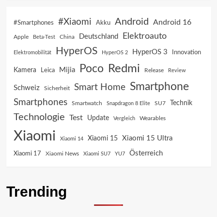
Android
#Xiaomi
Android 16
Akku
#Smartphones
Elektroauto
Deutschland
China
Apple
Beta-Test
HyperOS
HyperOS 3
Innovation
Elektromobilität
HyperOS 2
Poco
Redmi
Mijia
Kamera
Leica
Release
Review
Smartphone
Smart Home
Schweiz
Sicherheit
Smartphones
Technik
SU7
Smartwatch
Snapdragon 8 Elite
Technologie
Test
Update
Vergleich
Wearables
Xiaomi
Xiaomi 15 Ultra
Xiaomi 15
Xiaomi 14
Österreich
Xiaomi 17
Xiaomi News
Xiaomi SU7
YU7
Trending