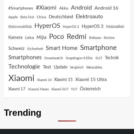
Android
#Xiaomi
Android 16
Akku
#Smartphones
Elektroauto
Deutschland
China
Apple
Beta-Test
HyperOS
HyperOS 3
Innovation
Elektromobilität
HyperOS 2
Poco
Redmi
Mijia
Kamera
Leica
Release
Review
Smartphone
Smart Home
Schweiz
Sicherheit
Smartphones
Technik
SU7
Smartwatch
Snapdragon 8 Elite
Technologie
Test
Update
Vergleich
Wearables
Xiaomi
Xiaomi 15 Ultra
Xiaomi 15
Xiaomi 14
Österreich
Xiaomi 17
Xiaomi News
Xiaomi SU7
YU7
Trending