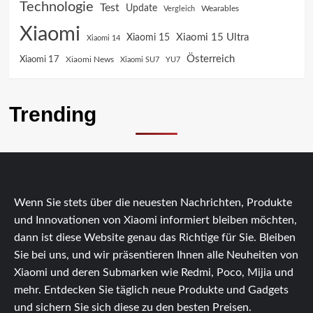
Technologie
Test
Update
Vergleich
Wearables
Xiaomi
Xiaomi 15 Ultra
Xiaomi 15
Xiaomi 14
Österreich
Xiaomi 17
Xiaomi News
Xiaomi SU7
YU7
Trending
Wenn Sie stets über die neuesten Nachrichten, Produkte
und Innovationen von Xiaomi informiert bleiben möchten,
dann ist diese Website genau das Richtige für Sie. Bleiben
Sie bei uns, und wir präsentieren Ihnen alle Neuheiten von
Xiaomi und deren Submarken wie Redmi, Poco, Mijia und
mehr. Entdecken Sie täglich neue Produkte und Gadgets
und sichern Sie sich diese zu den besten Preisen.