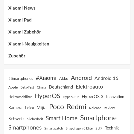
Xiaomi News
Xiaomi Pad
Xiaomi Zubehör
Xiaomi-Neuigkeiten
Zubehör
Android
#Xiaomi
Android 16
Akku
#Smartphones
Elektroauto
Deutschland
China
Apple
Beta-Test
HyperOS
HyperOS 3
Innovation
Elektromobilität
HyperOS 2
Poco
Redmi
Mijia
Kamera
Leica
Release
Review
Smartphone
Smart Home
Schweiz
Sicherheit
Smartphones
Technik
SU7
Smartwatch
Snapdragon 8 Elite