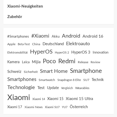
Xiaomi-Neuigkeiten
Zubehör
Android
#Xiaomi
Android 16
Akku
#Smartphones
Elektroauto
Deutschland
China
Apple
Beta-Test
HyperOS
HyperOS 3
Innovation
Elektromobilität
HyperOS 2
Poco
Redmi
Mijia
Kamera
Leica
Release
Review
Smartphone
Smart Home
Schweiz
Sicherheit
Smartphones
Technik
SU7
Smartwatch
Snapdragon 8 Elite
Technologie
Test
Update
Vergleich
Wearables
Xiaomi
Xiaomi 15 Ultra
Xiaomi 15
Xiaomi 14
Österreich
Xiaomi 17
Xiaomi News
Xiaomi SU7
YU7