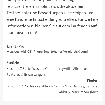
repräsentieren. Es lohnt sich, die aktuellen
Testberichte und Bewertungen zu verfolgen, um
eine fundierte Entscheidung zu treffen. Für weitere
Informationen, bleiben Sie auf dem Laufenden auf
xiaomiwelt.com!
Tags:
17 Pro
Max
,
Android
,
iOS
,
iPhone
,
Smartphones
,
Vergleich
,
Xiaomi
Beitragsnavigation
Zurück:
Xiaomi 17 Serie: Was die Community will – Alle Infos,
Features & Erwartungen!
Weiter:
Xiaomi 17 Pro Max vs. iPhone 17 Pro Max: Display, Kamera,
Akku & Preis im Vergleich