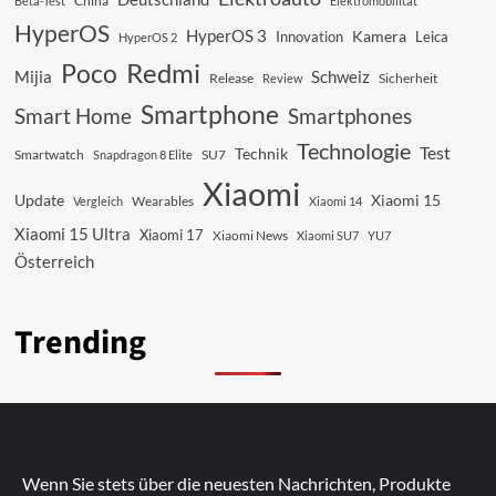
China
Beta-Test
Elektromobilität
HyperOS
HyperOS 3
Kamera
Innovation
Leica
HyperOS 2
Redmi
Poco
Mijia
Schweiz
Sicherheit
Release
Review
Smartphone
Smart Home
Smartphones
Technologie
Test
Technik
SU7
Smartwatch
Snapdragon 8 Elite
Xiaomi
Update
Xiaomi 15
Vergleich
Wearables
Xiaomi 14
Xiaomi 15 Ultra
Xiaomi 17
Xiaomi News
Xiaomi SU7
YU7
Österreich
Trending
Wenn Sie stets über die neuesten Nachrichten, Produkte