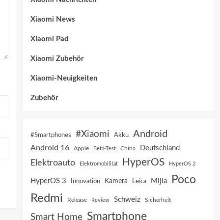
Xiaomi News
Xiaomi Pad
Xiaomi Zubehör
Xiaomi-Neuigkeiten
Zubehör
Android
#Xiaomi
Akku
#Smartphones
Android 16
Deutschland
China
Apple
Beta-Test
HyperOS
Elektroauto
Elektromobilität
HyperOS 2
Poco
HyperOS 3
Mijia
Innovation
Kamera
Leica
Redmi
Schweiz
Sicherheit
Release
Review
Smartphone
Smart Home