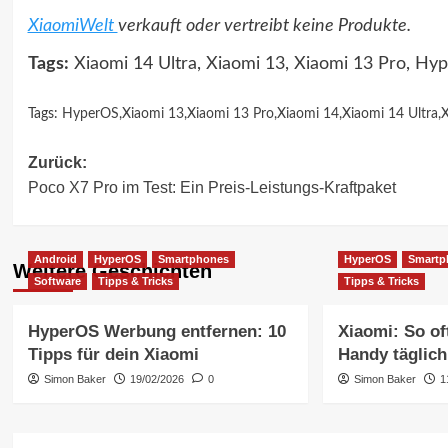
XiaomiWelt
verkauft oder vertreibt keine Produkte.
Tags:
Xiaomi 14 Ultra, Xiaomi 13, Xiaomi 13 Pro, Hy
Tags:
HyperOS
,
Xiaomi 13
,
Xiaomi 13 Pro
,
Xiaomi 14
,
Xiaomi 14 Ultra
,
X
Beitragsnavigation
Zurück:
Poco X7 Pro im Test: Ein Preis-Leistungs-Kraftpaket
Android
HyperOS
Smartphones
HyperOS
Smartp
Weitere Geschichten
Software
Tipps & Tricks
Tipps & Tricks
HyperOS Werbung entfernen: 10
Xiaomi: So of
Tipps für dein Xiaomi
Handy täglich
Simon Baker
19/02/2026
0
Simon Baker
1