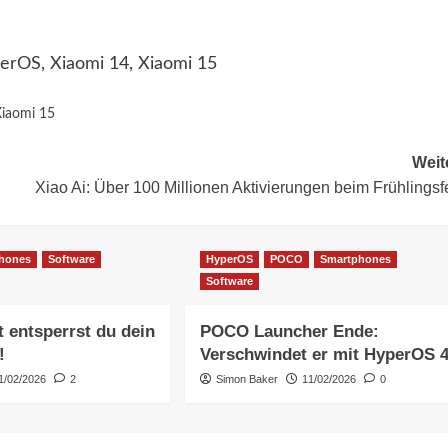
perOS, Xiaomi 14, Xiaomi 15
iaomi 15
Weit
Xiao Ai: Über 100 Millionen Aktivierungen beim Frühlingsf
hones
Software
HyperOS
POCO
Smartphones
Software
t entsperrst du dein
POCO Launcher Ende:
!
Verschwindet er mit HyperOS 
1/02/2026
2
Simon Baker
11/02/2026
0