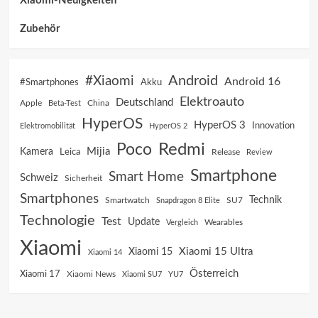
Xiaomi-Neuigkeiten
Zubehör
Android
#Xiaomi
Android 16
Akku
#Smartphones
Elektroauto
Deutschland
China
Apple
Beta-Test
HyperOS
HyperOS 3
Innovation
Elektromobilität
HyperOS 2
Poco
Redmi
Mijia
Kamera
Leica
Release
Review
Smartphone
Smart Home
Schweiz
Sicherheit
Smartphones
Technik
SU7
Smartwatch
Snapdragon 8 Elite
Technologie
Test
Update
Vergleich
Wearables
Xiaomi
Xiaomi 15 Ultra
Xiaomi 15
Xiaomi 14
Österreich
Xiaomi 17
Xiaomi News
Xiaomi SU7
YU7