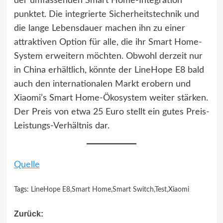
der umfassenden Smart Home-Integration
punktet. Die integrierte Sicherheitstechnik und
die lange Lebensdauer machen ihn zu einer
attraktiven Option für alle, die ihr Smart Home-
System erweitern möchten. Obwohl derzeit nur
in China erhältlich, könnte der LineHope E8 bald
auch den internationalen Markt erobern und
Xiaomi’s Smart Home-Ökosystem weiter stärken.
Der Preis von etwa 25 Euro stellt ein gutes Preis-
Leistungs-Verhältnis dar.
Quelle
Tags:
LineHope E8
,
Smart Home
,
Smart Switch
,
Test
,
Xiaomi
Beitragsnavigation
Zurück: