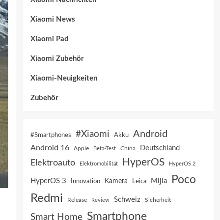
Xiaomi News
Xiaomi Pad
Xiaomi Zubehör
Xiaomi-Neuigkeiten
Zubehör
Android
#Xiaomi
Akku
#Smartphones
Android 16
Deutschland
China
Apple
Beta-Test
HyperOS
Elektroauto
Elektromobilität
HyperOS 2
Poco
HyperOS 3
Mijia
Innovation
Kamera
Leica
Redmi
Schweiz
Sicherheit
Release
Review
Smartphone
Smart Home