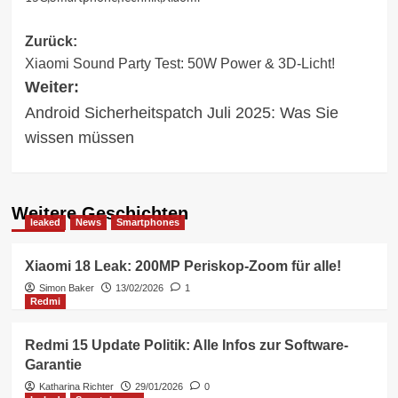
Beitragsnavigation
Zurück:
Xiaomi Sound Party Test: 50W Power & 3D-Licht!
Weiter:
Android Sicherheitspatch Juli 2025: Was Sie
wissen müssen
Weitere Geschichten
leaked
News
Smartphones
Xiaomi 18 Leak: 200MP Periskop-Zoom für alle!
Simon Baker
13/02/2026
1
Redmi
Redmi 15 Update Politik: Alle Infos zur Software-
Garantie
Katharina Richter
29/01/2026
0