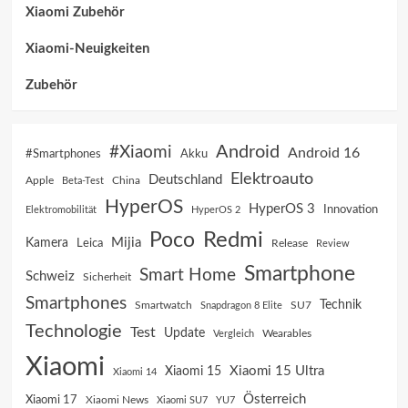
Xiaomi Zubehör
Xiaomi-Neuigkeiten
Zubehör
Android
#Xiaomi
Android 16
Akku
#Smartphones
Elektroauto
Deutschland
China
Apple
Beta-Test
HyperOS
HyperOS 3
Innovation
Elektromobilität
HyperOS 2
Poco
Redmi
Mijia
Kamera
Leica
Release
Review
Smartphone
Smart Home
Schweiz
Sicherheit
Smartphones
Technik
SU7
Smartwatch
Snapdragon 8 Elite
Technologie
Test
Update
Vergleich
Wearables
Xiaomi
Xiaomi 15 Ultra
Xiaomi 15
Xiaomi 14
Österreich
Xiaomi 17
Xiaomi News
Xiaomi SU7
YU7