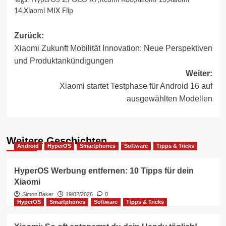
14
,
Xiaomi MIX Flip
Beitragsnavigation
Zurück:
Xiaomi Zukunft Mobilität Innovation: Neue Perspektiven
und Produktankündigungen
Weiter:
Xiaomi startet Testphase für Android 16 auf
ausgewählten Modellen
Weitere Geschichten
Android
HyperOS
Smartphones
Software
Tipps & Tricks
HyperOS Werbung entfernen: 10 Tipps für dein
Xiaomi
Simon Baker
19/02/2026
0
HyperOS
Smartphones
Software
Tipps & Tricks