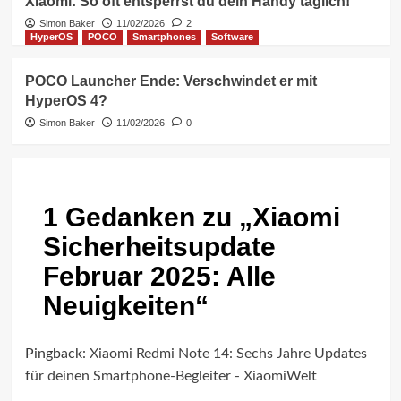
Xiaomi: So oft entsperrst du dein Handy täglich!
Simon Baker
11/02/2026
2
HyperOS
POCO
Smartphones
Software
POCO Launcher Ende: Verschwindet er mit
HyperOS 4?
Simon Baker
11/02/2026
0
1 Gedanken zu „
Xiaomi
Sicherheitsupdate
Februar 2025: Alle
Neuigkeiten
“
Pingback:
Xiaomi Redmi Note 14: Sechs Jahre Updates
für deinen Smartphone-Begleiter - XiaomiWelt