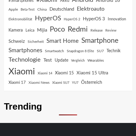
#Xiaomi
Android 16
Akku
#Smartphones
Elektroauto
Deutschland
China
Apple
Beta-Test
HyperOS
HyperOS 3
Innovation
Elektromobilität
HyperOS 2
Poco
Redmi
Mijia
Kamera
Leica
Release
Review
Smartphone
Smart Home
Schweiz
Sicherheit
Smartphones
Technik
SU7
Smartwatch
Snapdragon 8 Elite
Technologie
Test
Update
Vergleich
Wearables
Xiaomi
Xiaomi 15 Ultra
Xiaomi 15
Xiaomi 14
Österreich
Xiaomi 17
Xiaomi News
Xiaomi SU7
YU7
Trending