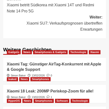
Xiaomi betritt Südkorea mit Xiaomi 14T und Redmi
Note 14 Pro 5G
Weiter:
Xiaomi SU7: Verkaufsprognosen übertreffen
Erwartungen
Weitere Geschichten
Gadgets
News
Smartphones & Gadgets
Technologie
Xiaomi
Xiaomi Tag: Günstiger AirTag-Konkurrent mit Apple
& Google Support
Simon Baker
13/02/2026
0
leaked
News
Smartphones
Xiaomi 18 Leak: 200MP Periskop-Zoom für alle!
Simon Baker
13/02/2026
1
HyperOS
News
Smartphones
Software
Technologie