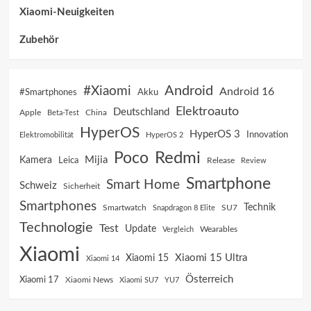
Xiaomi-Neuigkeiten
Zubehör
Android
#Xiaomi
Android 16
Akku
#Smartphones
Elektroauto
Deutschland
China
Apple
Beta-Test
HyperOS
HyperOS 3
Innovation
Elektromobilität
HyperOS 2
Poco
Redmi
Mijia
Kamera
Leica
Release
Review
Smartphone
Smart Home
Schweiz
Sicherheit
Smartphones
Technik
SU7
Smartwatch
Snapdragon 8 Elite
Technologie
Test
Update
Vergleich
Wearables
Xiaomi
Xiaomi 15 Ultra
Xiaomi 15
Xiaomi 14
Österreich
Xiaomi 17
Xiaomi News
Xiaomi SU7
YU7