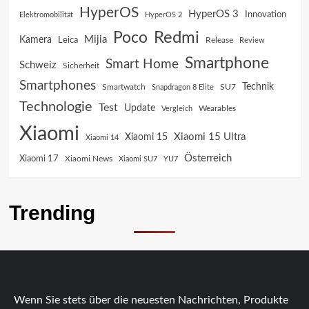
HyperOS
HyperOS 3
Innovation
Elektromobilität
HyperOS 2
Poco
Redmi
Mijia
Kamera
Leica
Release
Review
Smartphone
Smart Home
Schweiz
Sicherheit
Smartphones
Technik
SU7
Smartwatch
Snapdragon 8 Elite
Technologie
Test
Update
Vergleich
Wearables
Xiaomi
Xiaomi 15 Ultra
Xiaomi 15
Xiaomi 14
Österreich
Xiaomi 17
Xiaomi News
Xiaomi SU7
YU7
Trending
Wenn Sie stets über die neuesten Nachrichten, Produkte