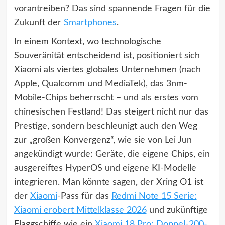
vorantreiben? Das sind spannende Fragen für die
Zukunft der
Smartphones
.
In einem Kontext, wo technologische
Souveränität entscheidend ist, positioniert sich
Xiaomi als viertes globales Unternehmen (nach
Apple, Qualcomm und MediaTek), das 3nm-
Mobile-Chips beherrscht – und als erstes vom
chinesischen Festland! Das steigert nicht nur das
Prestige, sondern beschleunigt auch den Weg
zur „großen Konvergenz“, wie sie von Lei Jun
angekündigt wurde: Geräte, die eigene Chips, ein
ausgereiftes HyperOS und eigene KI-Modelle
integrieren. Man könnte sagen, der Xring O1 ist
der
Xiaomi
-Pass für das
Redmi Note 15 Serie:
Xiaomi erobert Mittelklasse 2026
und zukünftige
Flaggschiffe wie ein
Xiaomi 18 Pro: Doppel-200-