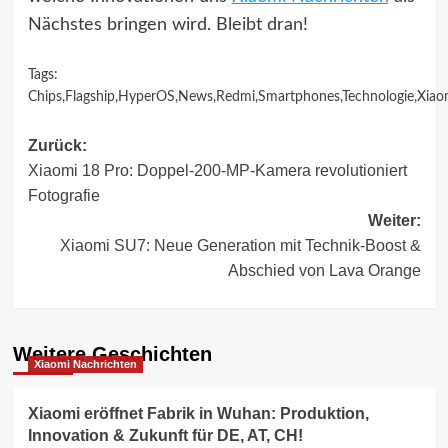
Nächstes bringen wird. Bleibt dran!
Tags:
Chips
,
Flagship
,
HyperOS
,
News
,
Redmi
,
Smartphones
,
Technologie
,
Xiao
Beitragsnavigation
Zurück:
Xiaomi 18 Pro: Doppel-200-MP-Kamera revolutioniert
Fotografie
Weiter:
Xiaomi SU7: Neue Generation mit Technik-Boost &
Abschied von Lava Orange
Weitere Geschichten
Xiaomi Nachrichten
Xiaomi eröffnet Fabrik in Wuhan: Produktion,
Innovation & Zukunft für DE, AT, CH!